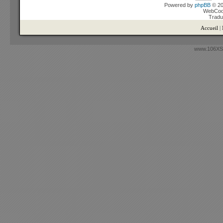
Powered by
phpBB
© 20
WebCook
Tradu
Accueil
|
www.106XSi.