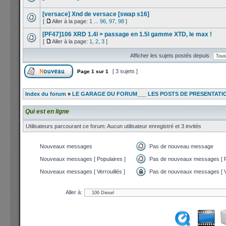
[versace] Xnd de versace [swap s16]
[
Aller à la page:
1
...
96
,
97
,
98
]
[PF47]106 XRD 1.4l > passage en 1.5l gamme XTD, le max !
[
Aller à la page:
1
,
2
,
3
]
Afficher les sujets postés depuis:
[ 3 sujets ]
Page
1
sur
1
Index du forum
»
LE GARAGE DU FORUM___ LES POSTS DE PRESENTATI
Qui est en ligne
Utilisateurs parcourant ce forum: Aucun utilisateur enregistré et 3 invités
Nouveaux messages
Pas de nouveau message
Nouveaux messages [ Populaires ]
Pas de nouveaux messages [ P
Nouveaux messages [ Verrouillés ]
Pas de nouveaux messages [ Ve
Aller à: