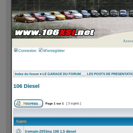
Asso
Connexion
M’enregistrer
Index du forum
»
LE GARAGE DU FORUM___ LES POSTS DE PRESENTATI
106 Diesel
[ 3 sujets ]
Page
1
sur
1
Sujets
[romain-205]ma 106 1.5 diesel