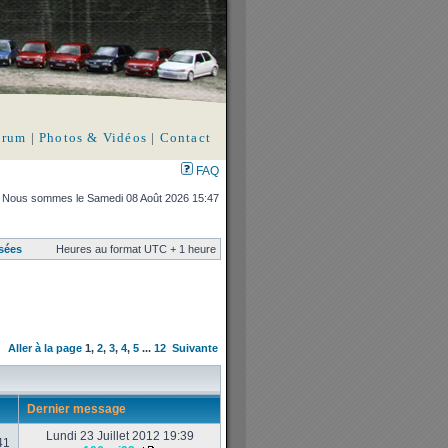
orum
|
Photos & Vidéos
|
Contact
FAQ
Nous sommes le Samedi 08 Août 2026 15:47
sées
Heures au format UTC + 1 heure
Aller à la page
1
,
2
,
3
,
4
,
5
...
12
Suivante
Dernier message
Lundi 23 Juillet 2012 19:39
41