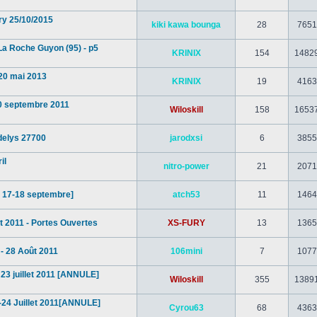
y 25/10/2015
kiki kawa bounga
28
7651
a Roche Guyon (95) - p5
KRINIX
154
1482
 20 mai 2013
KRINIX
19
4163
0 septembre 2011
Wiloskill
158
1653
delys 27700
jarodxsi
6
3855
il
nitro-power
21
2071
le 17-18 septembre]
atch53
11
1464
t 2011 - Portes Ouvertes
XS-FURY
13
1365
- 28 Août 2011
106mini
7
1077
3 juillet 2011 [ANNULE]
Wiloskill
355
1389
-24 Juillet 2011[ANNULE]
Cyrou63
68
4363