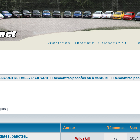
Association
|
Tutoriaux
|
Calendrier 2011
|
F
ENCONTRE RALLYE/ CIRCUIT
»
Rencontres passées ou à venir, ici:
»
Rencontres pas
jets ]
Auteur
Réponses
Vus
ates, papotes..
Wiloskill
77
1654