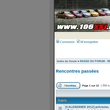
Connexion
M’enregistrer
Index du forum
»
RASSO DU FORUM - R
Rencontres passées
[ 358 su
Page
1
sur
12
Sujets
[CALENDRIER 2012] prévision, d