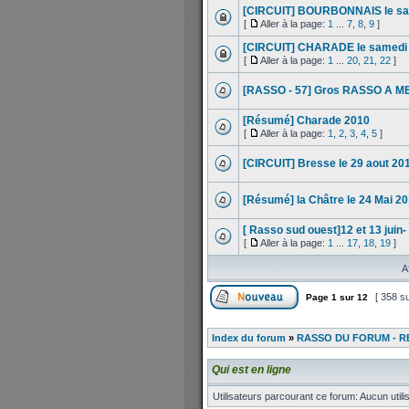
[CIRCUIT] BOURBONNAIS le sam
[
Aller à la page:
1
...
7
,
8
,
9
]
[CIRCUIT] CHARADE le samedi 2
[
Aller à la page:
1
...
20
,
21
,
22
]
[RASSO - 57] Gros RASSO A ME
[Résumé] Charade 2010
[
Aller à la page:
1
,
2
,
3
,
4
,
5
]
[CIRCUIT] Bresse le 29 aout 20
[Résumé] la Châtre le 24 Mai 2
[ Rasso sud ouest]12 et 13 juin- 
[
Aller à la page:
1
...
17
,
18
,
19
]
A
[ 358 su
Page
1
sur
12
Index du forum
»
RASSO DU FORUM - R
Qui est en ligne
Utilisateurs parcourant ce forum: Aucun utilis