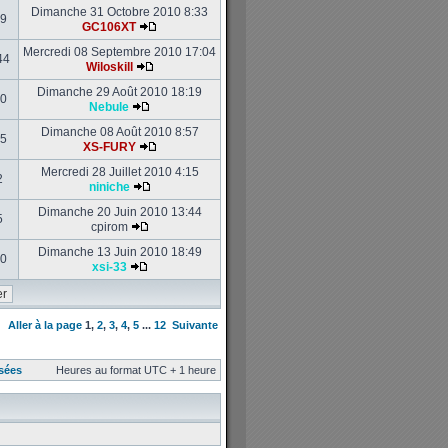
Dimanche 31 Octobre 2010 8:33
9
GC106XT
Mercredi 08 Septembre 2010 17:04
44
Wiloskill
Dimanche 29 Août 2010 18:19
0
Nebule
Dimanche 08 Août 2010 8:57
5
XS-FURY
Mercredi 28 Juillet 2010 4:15
2
niniche
Dimanche 20 Juin 2010 13:44
5
cpirom
Dimanche 13 Juin 2010 18:49
0
xsi-33
Aller à la page
1
,
2
,
3
,
4
,
5
...
12
Suivante
sées
Heures au format UTC + 1 heure