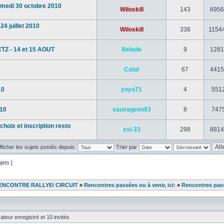
edi 30 octobre 2010
Wiloskill
143
6956
4 juillet 2010
Wiloskill
338
1154
TZ - 14 et 15 AOUT
Nebule
9
1281
Catal
67
4415
10
yoyo71
4
551
010
sauvageon93
8
747
choix et inscription resto
xsi-33
298
8814
fficher les sujets postés depuis:
Trier par
jets ]
ENCONTRE RALLYE/ CIRCUIT
»
Rencontres passées ou à venir, ici:
»
Rencontres pas
ateur enregistré et 10 invités