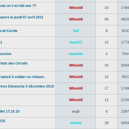
s on s'en fait une ??
Wiloskill
20
1784
ers le jeudi 07 avril 2011
Wiloskill
69
4920
rcuit Carole
TaG
8
924
11
Aurel72
15
1773
Passion
asphalte
4
754
oix des circuits
Wiloskill
35
2044
posé à valider ou refuser..
Wiloskill
10
952
tres Dimanche 5 décembre 2010
Wiloskill
17
1749
Wiloskill
12
2130
let 17.10.10
axgti
8
1397
010
niniche
39
2054