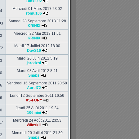
106xsi92
Mercredi 01 Mars 2017 23:02
4
romu106
Samedi 28 Septembre 2013 11:28
93
KRINIX
Mercredi 22 Mai 2013 11:51
3
KRINIX
Mardi 17 Juillet 2012 18:00
72
DavS16
Mardi 26 Juin 2012 5:19
3
jarodxsi
Mardi 03 Avril 2012 8:41
0
Snaps
Vendredi 16 Septembre 2011 20:58
6
Aurel72
Lundi 12 Septembre 2011 16:56
6
XS-FURY
Jeudi 25 Août 2011 19:24
0
106mini
Mercredi 24 Août 2011 23:53
17
Wiloskill
Mercredi 20 Juillet 2011 21:30
2
Snaps