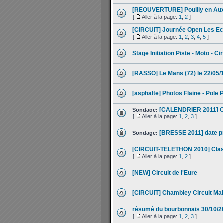
[REOUVERTURE] Pouilly en Auxoi
[
Aller à la page:
1
,
2
]
[CIRCUIT] Journée Open Les Ecuy
[
Aller à la page:
1
,
2
,
3
,
4
,
5
]
Stage Initiation Piste - Moto - Ci
[RASSO] Le Mans (72) le 22/05/
[asphalte] Photos Flaine - Pole 
[CALENDRIER 2011] Ch
Sondage:
[
Aller à la page:
1
,
2
,
3
]
[BRESSE 2011] date pro
Sondage:
[CIRCUIT-TELETHON 2010] Clas
[
Aller à la page:
1
,
2
]
[NEW] Circuit de l'Eure
[CIRCUIT] Chambley Circuit Mail
résumé du bourbonnais 30/10/2
[
Aller à la page:
1
,
2
,
3
]