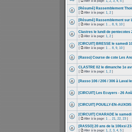
[
Aller à la page:
1
,
2
,
3
,
4
,
5
]
[Résumé] Rassemblement Thoir
[
Aller à la page:
1
,
2
]
[Résumé] Rassemblement sur L
[
Aller à la page:
1
...
8
,
9
,
10
]
Clastres le lundi de pentecotes
[
Aller à la page:
1
,
2
]
[CIRCUIT] BRESSE le samedi 1
[
Aller à la page:
1
...
8
,
9
,
10
]
[Rasso] Course de cote Les An
CLASTRE 02 le dimanche 1e avr
[
Aller à la page:
1
,
2
]
[Rasso 106 / 206 / 306 à Laval 
[CIRCUIT] Les Ecuyers - 26 Aoû
[CIRCUIT] POUILLY-EN-AUXOIS 
[CIRCUIT] CHARADE le samedi 2
[
Aller à la page:
1
...
21
,
22
,
23
]
[RASSO] 20 ans de la 106xsi 23
[
Aller à la page:
1
,
2
,
3
,
4
,
5
]