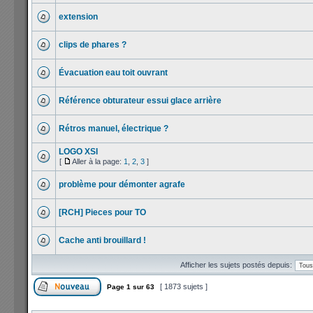
extension
clips de phares ?
Évacuation eau toit ouvrant
Référence obturateur essui glace arrière
Rétros manuel, électrique ?
LOGO XSI
[
Aller à la page:
1
,
2
,
3
]
problème pour démonter agrafe
[RCH] Pieces pour TO
Cache anti brouillard !
Afficher les sujets postés depuis:
[ 1873 sujets ]
Page
1
sur
63