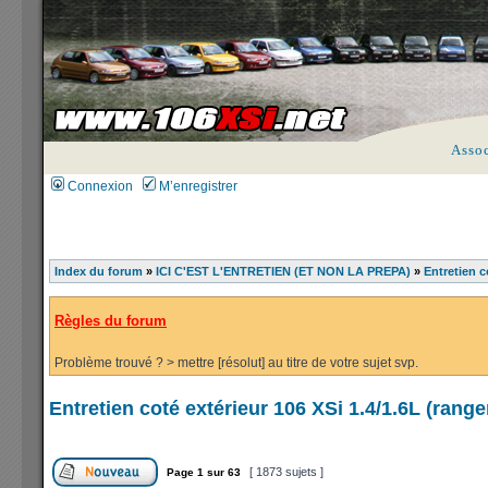
Asso
Connexion
M’enregistrer
Index du forum
»
ICI C'EST L'ENTRETIEN (ET NON LA PREPA)
»
Entretien c
Règles du forum
Problème trouvé ? > mettre [résolut] au titre de votre sujet svp.
Entretien coté extérieur 106 XSi 1.4/1.6L (ran
[ 1873 sujets ]
Page
1
sur
63