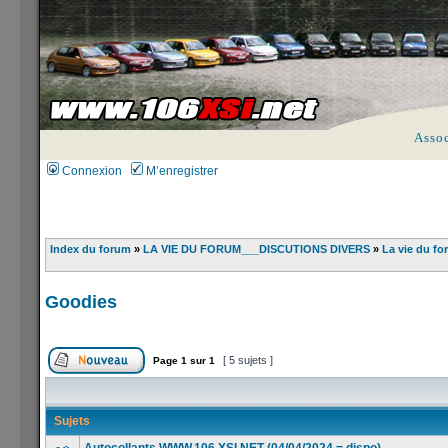
Asso
Connexion
M’enregistrer
Index du forum
»
LA VIE DU FORUM___DISCUTIONS DIVERS
»
La vie du fo
Goodies
[ 5 sujets ]
Page
1
sur
1
Sujets