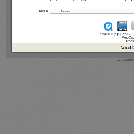
Aller à:
Powered by
phpBB
© 20
WebCook
Tradu
Accueil
|
www.106XSi.