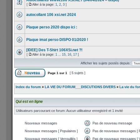
Autocollants WWW.106 XSI.NET (04/04/2024 = dispo)
[
Aller à la page:
1
,
2
,
3
]
autocollant 106 xsi.net 2024
Plaque perso 2020 dispo ici :
Plaque imat perso DISPO 01/2020 !
[IDEE] Des T-Shirt 106XSi.net ?!
[
Aller à la page:
1
...
15
,
16
,
17
]
Afficher les sujets postés depuis:
[ 5 sujets ]
Page
1
sur
1
Index du forum
»
LA VIE DU FORUM___DISCUTIONS DIVERS
»
La vie du fo
Qui est en ligne
Utilisateurs parcourant ce forum: Aucun utilisateur enregistré et 1 invité
Nouveaux messages
Pas de nouveau message
Nouveaux messages [ Populaires ]
Pas de nouveaux messages [ P
Nouveaux messages [ Verrouillés ]
Pas de nouveaux messages [ Ve