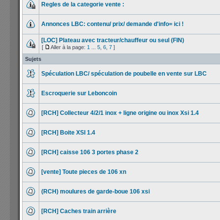
Regles de la categorie vente :
Annonces LBC: contenu/ prix/ demande d'info= ici !
[LOC] Plateau avec tracteur/chauffeur ou seul (FIN)
[
Aller à la page:
1
...
5
,
6
,
7
]
Sujets
Spéculation LBC/ spéculation de poubelle en vente sur LBC
Escroquerie sur Leboncoin
[RCH] Collecteur 4/2/1 inox + ligne origine ou inox Xsi 1.4
[RCH] Boite XSI 1.4
[RCH] caisse 106 3 portes phase 2
[vente] Toute pieces de 106 xn
(RCH) moulures de garde-boue 106 xsi
[RCH] Caches train arrière