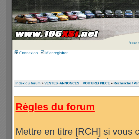
Asso
Connexion
M’enregistrer
Index du forum
»
VENTES~ANNONCES__VOITURE/ PIECE
»
Recherche / Ven
Règles du forum
Mettre en titre [RCH] si vous