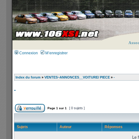
Asso
Connexion
M’enregistrer
Index du forum
»
VENTES~ANNONCES__VOITURE/ PIECE
»
-
-
[ 0 sujets ]
Page
1
sur
1
Sujets
Auteur
Réponses
Le f