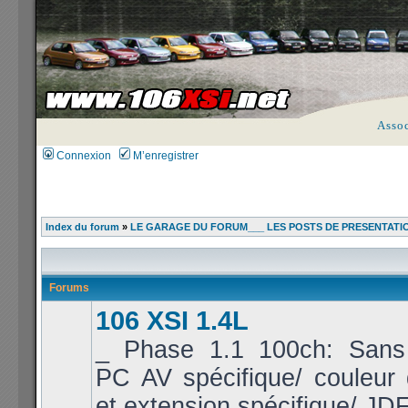
Asso
Connexion
M’enregistrer
Index du forum
»
LE GARAGE DU FORUM___ LES POSTS DE PRESENTATI
Forums
106 XSI 1.4L
_ Phase 1.1 100ch: Sans 
PC AV spécifique/ couleur
et extension spécifique/ JDF