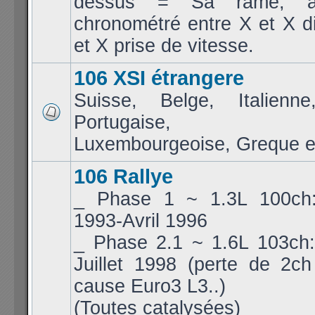
dessus = Sa rame, a
chronométré entre X et X d
et X prise de vitesse.
106 XSI étrangere
Suisse, Belge, Italienne
Portugaise, Jap
Luxembourgeoise, Greque et
106 Rallye
_ Phase 1 ~ 1.3L 100ch
1993-Avril 1996
_ Phase 2.1 ~ 1.6L 103ch:
Juillet 1998 (perte de 2c
cause Euro3 L3..)
(Toutes catalysées)