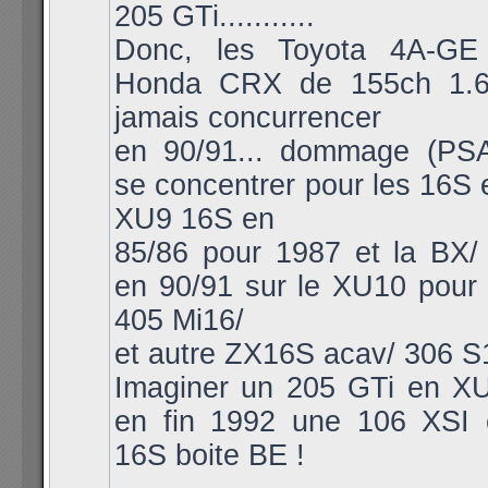
205 GTi...........
Donc, les Toyota 4A-GE
Honda CRX de 155ch 1.6i
jamais concurrencer
en 90/91... dommage (PSA
se concentrer pour les 16S e
XU9 16S en
85/86 pour 1987 et la BX/
en 90/91 sur le XU10 pour 
405 Mi16/
et autre ZX16S acav/ 306 S
Imaginer un 205 GTi en X
en fin 1992 une 106 XSI
16S boite BE !