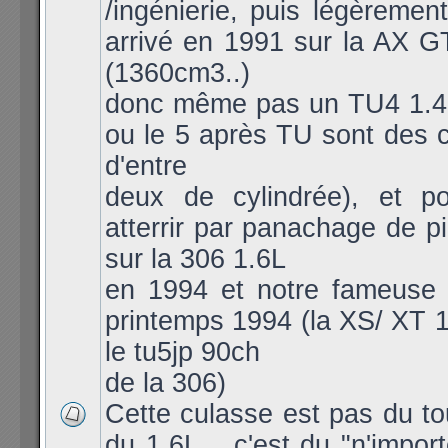
/ingénierie, puis légèremen
arrivé en 1991 sur la AX 
(1360cm3..)
donc même pas un TU4 1.4L 
ou le 5 après TU sont des c
d'entre
deux de cylindrée), et po
atterrir par panachage de 
sur la 306 1.6L
en 1994 et notre fameuse
printemps 1994 (la XS/ XT 1
le tu5jp 90ch
de la 306)
Cette culasse est pas du to
du 1.6L... c'est du "n'import