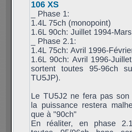
106 XS
_ Phase 1:
1.4L 75ch (monopoint)
1.6L 90ch: Juillet 1994-Mar
_ Phase 2.1:
1.4L 75ch: Avril 1996-Févri
1.6L 90ch: Avril 1996-Juille
sortent toutes 95-96ch s
TU5JP).
Le TU5J2 ne fera pas son a
la puissance restera malh
que à "90ch"
En réaliter, en phase 2.1