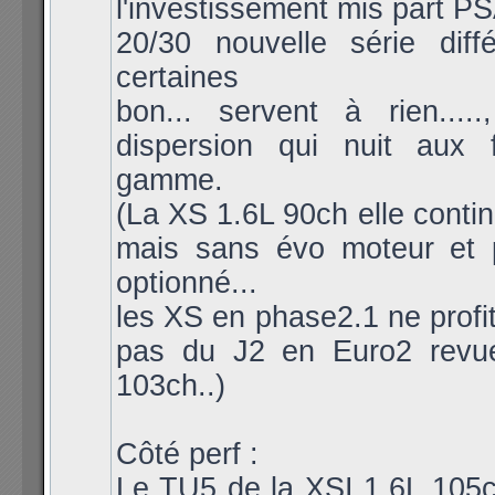
l'investissement mis part PS
20/30 nouvelle série diff
certaines
bon... servent à rien....
dispersion qui nuit aux 
gamme.
(La XS 1.6L 90ch elle continu
mais sans évo moteur et 
optionné...
les XS en phase2.1 ne prof
pas du J2 en Euro2 revu
103ch..)
Côté perf :
Le TU5 de la XSI 1.6L 105