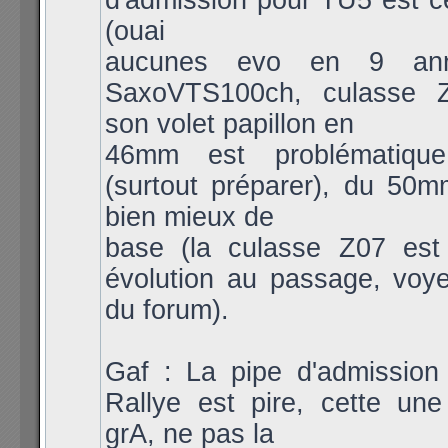
d'admission pour TU5 est c
(ouai
aucunes evo en 9 anné
SaxoVTS100ch, culasse Z
son volet papillon en
46mm est problématiqu
(surtout préparer), du 50m
bien mieux de
base (la culasse Z07 est
évolution au passage, voy
du forum).
Gaf : La pipe d'admission
Rallye est pire, cette un
grA, ne pas la