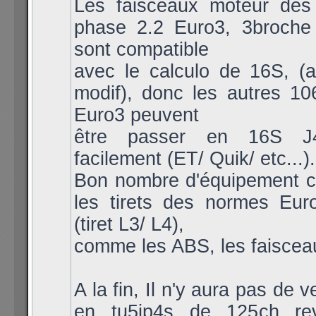
Les faisceaux moteur des
phase 2.2 Euro3, 3broche 
sont compatible
avec le calculo de 16S, (
modif), donc les autres 1
Euro3 peuvent
être passer en 16S 
facilement (ET/ Quik/ etc...).
Bon nombre d'équipement c
les tirets des normes Eur
(tiret L3/ L4),
comme les ABS, les faisceau
A la fin, Il n'y aura pas de v
en tu5jp4s de 125ch re