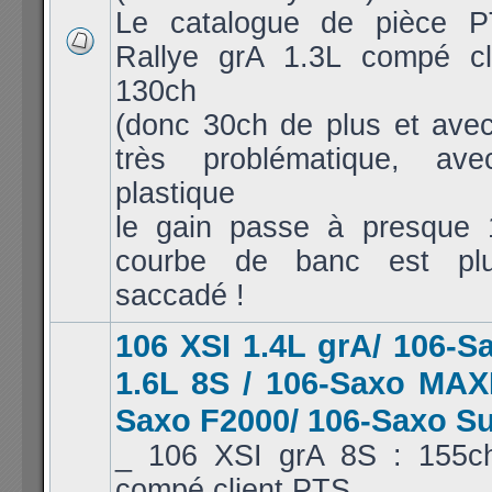
Le catalogue de pièce P
Rallye grA 1.3L compé cl
130ch
(donc 30ch de plus et avec
très problématique, av
plastique
le gain passe à presque 
courbe de banc est pl
saccadé !
106 XSI 1.4L grA/ 106-S
1.6L 8S / 106-Saxo MAXI
Saxo F2000/ 106-Saxo S
_ 106 XSI grA 8S : 155c
compé client PTS