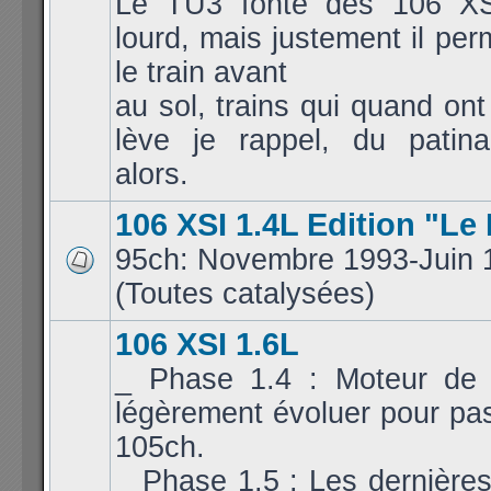
Le TU3 fonte des 106 XS
lourd, mais justement il per
le train avant
au sol, trains qui quand ont
lève je rappel, du patina
alors.
106 XSI 1.4L Edition "Le
95ch: Novembre 1993-Juin 
(Toutes catalysées)
106 XSI 1.6L
_ Phase 1.4 : Moteur de 
légèrement évoluer pour pa
105ch.
_ Phase 1.5 : Les dernières