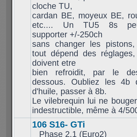
cloche TU,
cardan BE, moyeux BE, ro
etc.... Un TU5 8s peu
supporter +/-250ch
sans changer les pistons, 
tout dépend des réglages,
doivent etre
bien refroidit, par le d
dessous. Oubliez les 4b 
d'huile, passer à 8b.
Le vilebrequin lui ne bouger
indestructible, même à 4/50
106 S16- GTi
_ Phase 2.1 (Euro2)