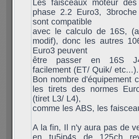
Les faisceaux moteur des
phase 2.2 Euro3, 3broche 
sont compatible
avec le calculo de 16S, (
modif), donc les autres 1
Euro3 peuvent
être passer en 16S 
facilement (ET/ Quik/ etc...).
Bon nombre d'équipement c
les tirets des normes Eur
(tiret L3/ L4),
comme les ABS, les faisceau
A la fin, Il n'y aura pas de v
en tu5jp4s de 125ch re