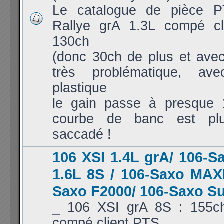
Le catalogue de pièce P
Rallye grA 1.3L compé cl
130ch
(donc 30ch de plus et avec
très problématique, av
plastique
le gain passe à presque 
courbe de banc est pl
saccadé !
106 XSI 1.4L grA/ 106-S
1.6L 8S / 106-Saxo MAXI
Saxo F2000/ 106-Saxo S
_ 106 XSI grA 8S : 155c
compé client PTS