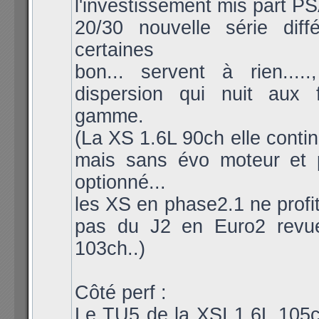
l'investissement mis part PS
20/30 nouvelle série diff
certaines
bon... servent à rien....
dispersion qui nuit aux 
gamme.
(La XS 1.6L 90ch elle continu
mais sans évo moteur et 
optionné...
les XS en phase2.1 ne prof
pas du J2 en Euro2 revu
103ch..)
Côté perf :
Le TU5 de la XSI 1.6L 105