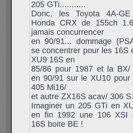
205 GTi...........
Donc, les Toyota 4A-GE
Honda CRX de 155ch 1.6i
jamais concurrencer
en 90/91... dommage (PSA
se concentrer pour les 16S e
XU9 16S en
85/86 pour 1987 et la BX/
en 90/91 sur le XU10 pour 
405 Mi16/
et autre ZX16S acav/ 306 S
Imaginer un 205 GTi en X
en fin 1992 une 106 XSI
16S boite BE !