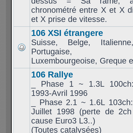
dessus = Sa rame, a
chronométré entre X et X d
et X prise de vitesse.
106 XSI étrangere
Suisse, Belge, Italienne
Portugaise, Jap
Luxembourgeoise, Greque et
106 Rallye
_ Phase 1 ~ 1.3L 100ch
1993-Avril 1996
_ Phase 2.1 ~ 1.6L 103ch:
Juillet 1998 (perte de 2c
cause Euro3 L3..)
(Toutes catalysées)