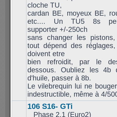
cloche TU,
cardan BE, moyeux BE, ro
etc.... Un TU5 8s peu
supporter +/-250ch
sans changer les pistons, 
tout dépend des réglages,
doivent etre
bien refroidit, par le d
dessous. Oubliez les 4b 
d'huile, passer à 8b.
Le vilebrequin lui ne bouger
indestructible, même à 4/50
106 S16- GTi
_ Phase 2.1 (Euro2)