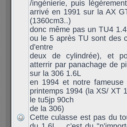
/ingénierie, puis légèremen
arrivé en 1991 sur la AX 
(1360cm3..)
donc même pas un TU4 1.4L 
ou le 5 après TU sont des c
d'entre
deux de cylindrée), et po
atterrir par panachage de 
sur la 306 1.6L
en 1994 et notre fameuse
printemps 1994 (la XS/ XT 1
le tu5jp 90ch
de la 306)
Cette culasse est pas du to
du 1.6L... c'est du "n'import