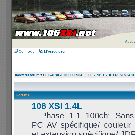
Asso
Connexion
M’enregistrer
Index du forum
»
LE GARAGE DU FORUM___ LES POSTS DE PRESENTATI
Forums
106 XSI 1.4L
_ Phase 1.1 100ch: Sans 
PC AV spécifique/ couleur
et extension spécifique/ JDF