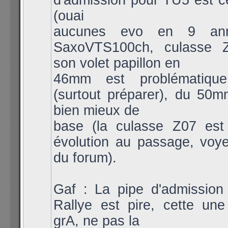
d'admission pour TU5 est c
(ouai
aucunes evo en 9 anné
SaxoVTS100ch, culasse Z
son volet papillon en
46mm est problématiqu
(surtout préparer), du 50m
bien mieux de
base (la culasse Z07 est
évolution au passage, voy
du forum).
Gaf : La pipe d'admission
Rallye est pire, cette un
grA, ne pas la