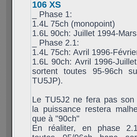
106 XS
_ Phase 1:
1.4L 75ch (monopoint)
1.6L 90ch: Juillet 1994-Mar
_ Phase 2.1:
1.4L 75ch: Avril 1996-Févri
1.6L 90ch: Avril 1996-Juille
sortent toutes 95-96ch s
TU5JP).
Le TU5J2 ne fera pas son a
la puissance restera malh
que à "90ch"
En réaliter, en phase 2.1