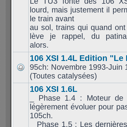
Le TU3 fonte des 106 XS
lourd, mais justement il per
le train avant
au sol, trains qui quand ont
lève je rappel, du patina
alors.
106 XSI 1.4L Edition "Le
95ch: Novembre 1993-Juin 
(Toutes catalysées)
106 XSI 1.6L
_ Phase 1.4 : Moteur de 
légèrement évoluer pour pa
105ch.
_ Phase 1.5 : Les dernières