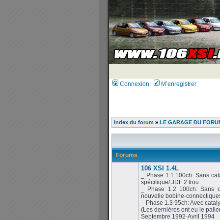
Connexion
M’enregistrer
Index du forum
»
LE GARAGE DU FORUM
Forums
106 XSI 1.4L
_ Phase 1.1 100ch: Sans cat
spécifique/ JDF 2 trou
_ Phase 1.2 100ch: Sans ca
nouvelle bobine-connectiques
_ Phase 1.3 95ch: Avec cataly
(Les dernières ont eu le palie
Septembre 1992-Avril 1994