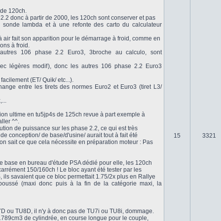
 de 120ch.
.2 donc à partir de 2000, les 120ch sont conserver et pas
2e sonde lambda et à une refonte des carto du calculateur
 air fait son apparition pour le démarrage à froid, comme en
ons à froid.
autres 106 phase 2.2 Euro3, 3broche au calculo, sont
vec légères modif), donc les autres 106 phase 2.2 Euro3
acilement (ET/ Quik/ etc...).
nge entre les tirets des normes Euro2 et Euro3 (tiret L3/
...
ersion ultime en tu5jp4s de 125ch revue à part exemple à
ller ^^.
lution de puissance sur les phase 2.2, ce qui est très
 conception/ de base/d'usine/ aurait tout à fait été
15
3321
on sait ce que cela nécessite en préparation moteur : Pas
de base en bureau d'étude PSA dédié pour elle, les 120ch
 carrément 150/160ch ! Le bloc ayant été tester par les
 ils savaient que ce bloc permettait 1.75/2x plus en Rallye
poussé (maxi donc puis à la fin de la catégorie maxi, la
7D ou TU8D, il n'y à donc pas de TU7i ou TU8i, dommage.
789cm3 de cylindrée, en course longue pour le couple,