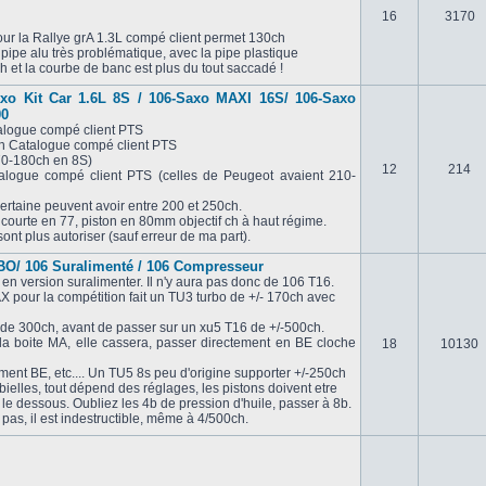
16
3170
ur la Rallye grA 1.3L compé client permet 130ch
 pipe alu très problématique, avec la pipe plastique
 et la courbe de banc est plus du tout saccadé !
axo Kit Car 1.6L 8S / 106-Saxo MAXI 16S/ 106-Saxo
00
alogue compé client PTS
ch Catalogue compé client PTS
70-180ch en 8S)
12
214
logue compé client PTS (celles de Peugeot avaient 210-
ertaine peuvent avoir entre 200 et 250ch.
ourte en 77, piston en 80mm objectif ch à haut régime.
ont plus autoriser (sauf erreur de ma part).
O/ 106 Suralimenté / 106 Compresseur
 en version suralimenter. Il n'y aura pas donc de 106 T16.
X pour la compétition fait un TU3 turbo de +/- 170ch avec
 de 300ch, avant de passer sur un xu5 T16 de +/-500ch.
la boite MA, elle cassera, passer directement en BE cloche
18
10130
ent BE, etc.... Un TU5 8s peu d'origine supporter +/-250ch
bielles, tout dépend des réglages, les pistons doivent etre
et le dessous. Oubliez les 4b de pression d'huile, passer à 8b.
pas, il est indestructible, même à 4/500ch.