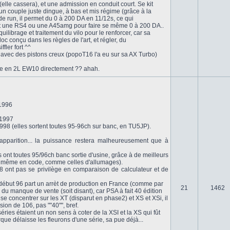
 (elle cassera), et une admission en conduit court. Se kit
un couple juste dingue, à bas et mis régime (grâce à la
 run, il permet du 0 à 200 DA en 11/12s, ce qui
 une RS4 ou une A45amg pour faire se même 0 à 200 DA..
uilibrage et traitement du vilo pour le renforcer, car sa
oc conçu dans les règles de l'art, et régler, du
fler fort ^^
o, avec des pistons creux (popoT16 l'a eu sur sa AX Turbo)
ge en 2L EW10 directement ?? ahah.
 1996
 1997
1998 (elles sortent toutes 95-96ch sur banc, en TU5JP).
pparition... la puissance restera malheureusement que à
es ont toutes 95/96ch banc sortie d'usine, grâce à de meilleurs
moi même en code, comme celles d'allumages).
8 ont pas se privilège en comparaison de calculateur et de
ébut 96 part un arrèt de production en France (comme par
21
1462
 du manque de vente (soit disant), car PSA à fait 40 édition
e concentrer sur les XT (disparut en phase2) et XS et XSi, il
sion de 106, pas ""40"", bref.
séries étaient un non sens à coter de la XSI et la XS qui fût
ue délaisse les fleurons d'une série, sa pue déjà...