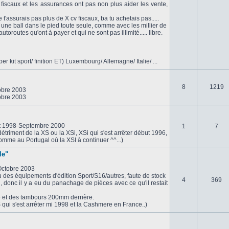
 fiscaux et les assurances ont pas non plus aider les vente,
t'assurais pas plus de X cv fiscaux, ba tu achetais pas.....
e une ball dans le pied toute seule, comme avec les millier de
autoroutes qu'ont à payer et qui ne sont pas illimité..... libre.
 kit sport/ finition ET) Luxembourg/ Allemagne/ Italie/ ...
8
1219
obre 2003
obre 2003
let 1998-Septembre 2000
1
7
triment de la XS ou la XSi, XSi qui s'est arrêter début 1996,
mme au Portugal où la XSI à continuer ^^...)
le"
Octobre 2003
 des équipements d'édition Sport/S16/autres, faute de stock
4
369
, donc il y a eu du panachage de pièces avec ce qu'il restait
ie et des tambours 200mm derrière.
 qui s'est arrêter mi 1998 et la Cashmere en France..)