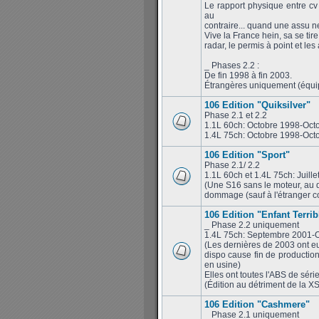
Le rapport physique entre cv
au
contraire... quand une assu ne 
Vive la France hein, sa se tir
radar, le permis à point et les 
_ Phases 2.2 :
De fin 1998 à fin 2003.
Étrangères uniquement (équiper
106 Edition "Quiksilver"
Phase 2.1 et 2.2
1.1L 60ch: Octobre 1998-Oct
1.4L 75ch: Octobre 1998-Oct
106 Edition "Sport"
Phase 2.1/ 2.2
1.1L 60ch et 1.4L 75ch: Juil
(Une S16 sans le moteur, au dé
dommage (sauf à l'étranger co
106 Edition "Enfant Terrib
_ Phase 2.2 uniquement
1.4L 75ch: Septembre 2001-
(Les dernières de 2003 ont eu
dispo cause fin de production
en usine)
Elles ont toutes l'ABS de sér
(Édition au détriment de la XS
106 Edition "Cashmere"
_ Phase 2.1 uniquement