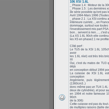
106 XSI 1.6L
_ Phase 1.4 : Moteur de la 3
_ Phase 1.5 : Les dernières x
de série possible qu'ont pas
Avril 1994-Mars 1996 (Toutes
_ phase 2.1 : La XSI continu a
intérieure cuir/etc..., en Fran
dommage, surtout vue toutes l
l'investissement mis part PSA 
bon... servent à rien....., c'e
(La XS 1.6L 90ch elle continu 
les XS en phase2.1 ne profit
Côté perf :
Le TU5 de la XSI 1.6L 105ch
avoir
les 1.6L réel) est très très 
!!!!
Oui, c'est du matos de TU3 q
déjà
en conception début 1994 pour
La culasse de XSI 1.6L es
conception
/ingénierie, puis légèrem
(1360cm3..)
donc même pas un TU4 1.4L rée
deux de cylindrée), et pour a
en 1994 et notre fameuse 10
90ch
de la 306)
Cette culasse est pas du tout a
de multiples raisons (taille 