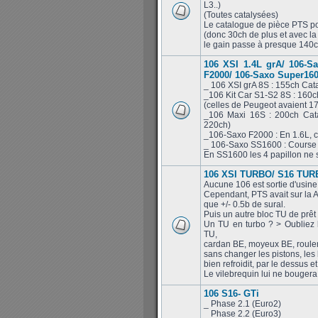
L3..)
(Toutes catalysées)
Le catalogue de pièce PTS po
(donc 30ch de plus et avec la
le gain passe à presque 140ch
106 XSI 1.4L grA/ 106-S
F2000/ 106-Saxo Super16
_ 106 XSI grA 8S : 155ch Cat
_106 Kit Car S1-S2 8S : 160
(celles de Peugeot avaient 1
_106 Maxi 16S : 200ch Cata
220ch)
_106-Saxo F2000 : En 1.6L, c
_ 106-Saxo SS1600 : Course c
En SS1600 les 4 papillon ne s
106 XSI TURBO/ S16 TURB
Aucune 106 est sortie d'usine
Cependant, PTS avait sur la A
que +/- 0.5b de sural.
Puis un autre bloc TU de prêt
Un TU en turbo ? > Oubliez 
TU,
cardan BE, moyeux BE, roulem
sans changer les pistons, les 
bien refroidit, par le dessus 
Le vilebrequin lui ne bougera 
106 S16- GTi
_ Phase 2.1 (Euro2)
_ Phase 2.2 (Euro3)