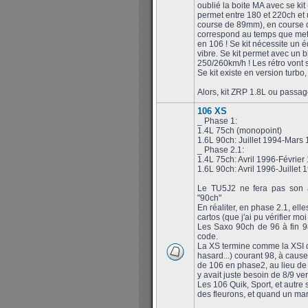
oublié la boite MA avec se kit
permet entre 180 et 220ch et 
course de 89mm), en course de
correspond au temps que met
en 106 ! Se kit nécessite un éq
vibre. Se kit permet avec un bl
250/260km/h ! Les rétro vont sif
Se kit existe en version turb
Alors, kit ZRP 1.8L ou passa
106 XS
_ Phase 1:
1.4L 75ch (monopoint)
1.6L 90ch: Juillet 1994-Mars
_ Phase 2.1:
1.4L 75ch: Avril 1996-Février
1.6L 90ch: Avril 1996-Juillet 
Le TU5J2 ne fera pas son a
"90ch"
En réaliter, en phase 2.1, ell
cartos (que j'ai pu vérifier 
Les Saxo 90ch de 96 à fin 9
code.
La XS termine comme la XSI d
hasard...) courant 98, à cause
de 106 en phase2, au lieu de s
y avait juste besoin de 8/9 ver
Les 106 Quik, Sport, et autre 
des fleurons, et quand un marq