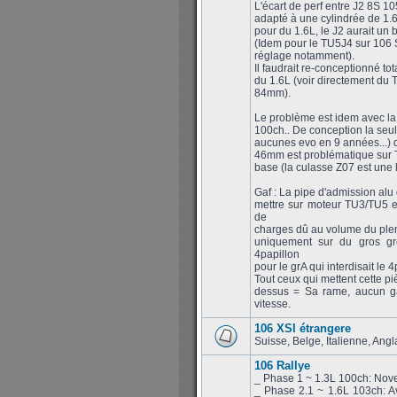
L'écart de perf entre J2 8S 1
adapté à une cylindrée de 1.6
pour du 1.6L, le J2 aurait un 
(Idem pour le TU5J4 sur 106 S
réglage notamment).
Il faudrait re-conceptionné to
du 1.6L (voir directement du 
84mm).
Le problème est idem avec la
100ch.. De conception la seul
aucunes evo en 9 années...) 
46mm est problématique sur T
base (la culasse Z07 est une
Gaf : La pipe d'admission alu 
mettre sur moteur TU3/TU5 
de
charges dû au volume du plen
uniquement sur du gros gro
4papillon
pour le grA qui interdisait le
Tout ceux qui mettent cette pi
dessus = Sa rame, aucun ga
vitesse.
106 XSI étrangere
Suisse, Belge, Italienne, Ang
106 Rallye
_ Phase 1 ~ 1.3L 100ch: Nov
_ Phase 2.1 ~ 1.6L 103ch: A