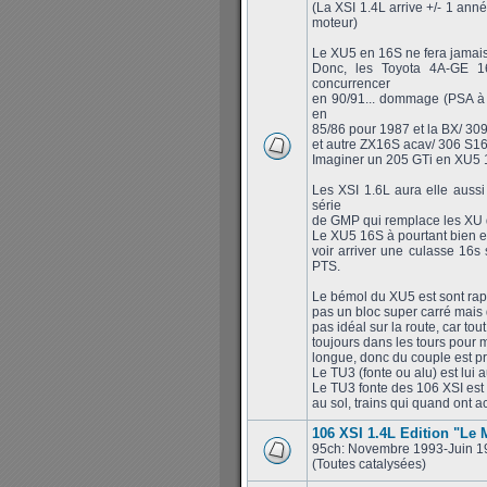
(La XSI 1.4L arrive +/- 1 anné
moteur)
Le XU5 en 16S ne fera jamais so
Donc, les Toyota 4A-GE 1
concurrencer
en 90/91... dommage (PSA à 
en
85/86 pour 1987 et la BX/ 309
et autre ZX16S acav/ 306 S16
Imaginer un 205 GTi en XU5 1
Les XSI 1.6L aura elle auss
série
de GMP qui remplace les XU d
Le XU5 16S à pourtant bien ex
voir arriver une culasse 16
PTS.
Le bémol du XU5 est sont rapp
pas un bloc super carré mais 
pas idéal sur la route, car tou
toujours dans les tours pour m
longue, donc du couple est pr
Le TU3 (fonte ou alu) est lui 
Le TU3 fonte des 106 XSI est c
au sol, trains qui quand ont a
106 XSI 1.4L Edition "Le
95ch: Novembre 1993-Juin 1
(Toutes catalysées)