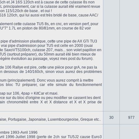
05ch et J4 16S 120ch est à cause de cette culasse 8s non
L principalement, car si la culasse aurait été vraiment revue
bon 115/120ch de base.. et oui !
16 120ch, qui lui aussi est très bridé de base, cause AAC/
talement cette culasse TU5 8s, en cnc, en version perf, pour
TU"7" 1.7L en piston de 80/81mm, en course de 82 voir
 pipe d'admission plastique, cette une pipe de AX GTi TU3
 vrai pipe d'admission pour TU5 est celle en 2000 (ouai
de SaxoVTS100ch, culasse Z07, mais... son volet papillon en
U5 (surtout préparer), du 50mm aurait été bien mieux de
 légère évolution au passage, voyez mes post du forum).
de 106 Rallye est pire, cette une pièce pour grA, ne pas la
en dessous de 140/160ch, sinon vous aurez des problèmes
um (principalement). Donc vous aurez comprit à mettre
s bloc TU préparer, car elle simule du fonctionnement
 4pap sur 106, 4pap = KitCar et maxi.
èce sur du bloc d'origine ou peu modifier se cassent les dent
in chronométré entre X et X distance et X et X prise de
30
977
laise, Portugaise, Japonaise, Luxembourgeoise, Greque etc..
embre 1993-Avril 1996
vril 1996-Juillet 1998 (perte de 2ch sur TU5J2 cause Euro3