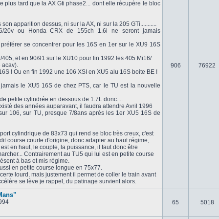
e plus tard que la AX Gti phase2... dont elle récupère le bloc
n apparition dessus, ni sur la AX, ni sur la 205 GTi...........
6/20v ou Honda CRX de 155ch 1.6i ne seront jamais
préférer se concentrer pour les 16S en 1er sur le XU9 16S
/405, et en 90/91 sur le XU10 pour fin 1992 les 405 Mi16/
 acav).
906
76922
6S ! Ou en fin 1992 une 106 XSI en XU5 alu 16S boite BE !
i jamais le XU5 16S de chez PTS, car le TU est la nouvelle
e petite cylindrée en dessous de 1.7L donc....
isté des années auparavant, il faudra attendre Avril 1996
s sur 106, sur TU, presque 7/8ans après les 1er XU5 16S de
ort cylindrique de 83x73 qui rend se bloc très creux, c'est
dit course courte d'origine, donc adapter au haut régime,
t est en haut, le couple, la puissance, il faut donc être
archer... Contrairement au TU5 qui lui est en petite course
ésent à bas et mis régime.
aussi en petite course longue en 75x77.
erte lourd, mais justement il permet de coller le train avant
ccélère se lève je rappel, du patinage survient alors.
 Mans"
994
65
5018