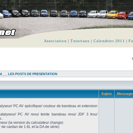
Association
|
Tutoriaux
|
Calendrier 2011
|
F
___ LES POSTS DE PRESENTATION
Sujets
Message
alyseur/ PC AV spécifique/ couleur de bandeau et extension
talyseur/ PC AV revu/ teinte bandeau revu/ JDF 3 trou/
..
seur (la version du calculateur change)
r de cardan de 1.6L et la DA de série)