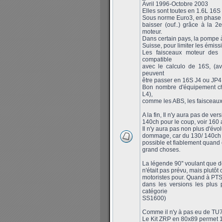
Avril 1996-Octobre 2003
Elles sont toutes en 1.6L 16S
Sous norme Euro3, en phase 2
baisser (ouf..) grâce à la 
moteur.
Dans certain pays, la pompe à
Suisse, pour limiter les émissi
Les faisceaux moteur des 
compatible
avec le calculo de 16S, (a
peuvent
être passer en 16S J4 ou JP4 f
Bon nombre d'équipement cha
L4),
comme les ABS, les faisceaux,
A la fin, Il n'y aura pas de v
140ch pour le coup, voir 160 a
Il n'y aura pas non plus d'évo
dommage, car du 130/ 140ch de
possible et fiablement quand 
grand choses.
La légende 90'' voulant que 
n'était pas prévu, mais plutôt
motoristes pour. Quand à PTS,
dans les versions les plus 
catégorie
SS1600)
Comme il n'y à pas eu de TU
Le Kit ZRP en 80x89 permet 1