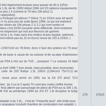
06 très légèrement évoluer pour passer de 90 à 105ch.
si 1.6L de fin 1995/ début 1996 ont 2/3 options/ équipements
 les phs 1.4 (comme le TO des 106 phs2.1)
 catalysées)
u Portugal (et ailleurs ? Grèce ?) en 103ch avec kit sport/
ce il n'y aura pas de suite âpres 1996, ce qui est vraiment
es séries de 106 phase 2.1/ 2.2 qui sont sorties et
dans c'est 20/30 nouvelle série différente, dont certaines
st une dispersion qui nuit aux fleurons de gamme.
(et la 1.4), mais sans évo moteur et peu équipé, optionné...
eront même pas du J2 en Euro2 revue de 105 à 103ch..)
 (1587cm3 en 78.5mm, donc il faut des pistons en 79 pour
bridé de base à cause de sa culasse et de sa pipe d'admission
ue PSA à mis sur du TU5..., pourquoi ? La culasse 16 était
 Avril 1996 ? (j'en doute, mais possible, donc économie).
t celle de 205 Rallye 1.3L 100ch (1294cm3 75x73.2) de
ent revue pour arrivé en 1991 sur la AX GTi phs2 TU3
l.. (le 3 ou le 5 après TU sont des codes chiffré d'entre
u final atterrir par panachage de pièce de PSA sur la 306 1.6L
6 XSI au printemps 1994 (la XS/ XT 1.6i récupère le tu5jp
270
37623
dapter à du 1.6L... c'est du "n'importe quoi", elle bride pour
des soupapes/ conduit/ chambre de combustion non adapté/..)