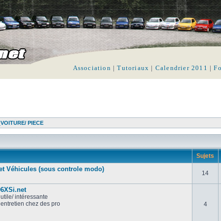
Association
|
Tutoriaux
|
Calendrier 2011
|
F
OITURE/ PIECE
Sujets
et Véhicules (sous controle modo)
14
06XSi.net
utile/ intéressante
/ entretien chez des pro
4