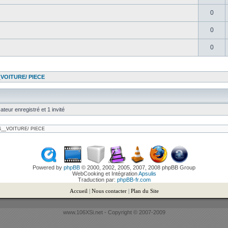
0
0
0
OITURE/ PIECE
ateur enregistré et 1 invité
Powered by
phpBB
© 2000, 2002, 2005, 2007, 2008 phpBB Group
WebCooking et Intégration
Apsulis
Traduction par:
phpBB-fr.com
Accueil
|
Nous contacter
|
Plan du Site
www.106XSi.net - Copyright © 2007-2009