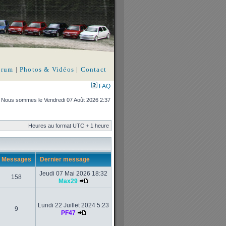
orum
|
Photos & Vidéos
|
Contact
FAQ
Nous sommes le Vendredi 07 Août 2026 2:37
Heures au format UTC + 1 heure
Messages
Dernier message
Jeudi 07 Mai 2026 18:32
158
Max29
Lundi 22 Juillet 2024 5:23
9
PF47