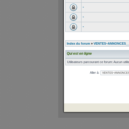
-
-
-
Index du forum
»
VENTES~ANNONCES__V
Qui est en ligne
Utilisateurs parcourant ce forum: Aucun utilis
Aller à: