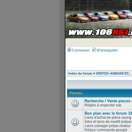
Connexion
M’enregistrer
Index du forum
»
VENTES~ANNONCES__V
Forums
Recherche / Vente pieces 
Règles à respecter svp
Bon plan avec le forum 1
Liens d'achat de pièce racing 
Infos et liens de modif/ prépa
Liens usinage/ prépa moteur
Réduc/ commande groupé