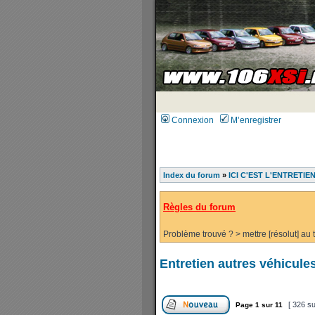
Connexion
M’enregistrer
Index du forum
»
ICI C'EST L'ENTRETIE
Règles du forum
Problème trouvé ? > mettre [résolut] au ti
Entretien autres véhicul
[ 326 su
Page
1
sur
11