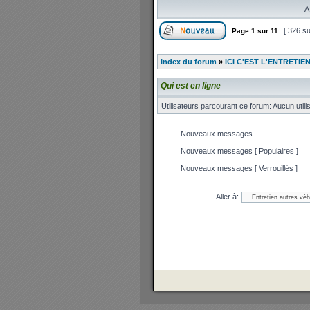
A
[ 326 su
Page
1
sur
11
Index du forum
»
ICI C'EST L'ENTRETIE
Qui est en ligne
Utilisateurs parcourant ce forum: Aucun utilis
Nouveaux messages
Nouveaux messages [ Populaires ]
Nouveaux messages [ Verrouillés ]
Aller à: