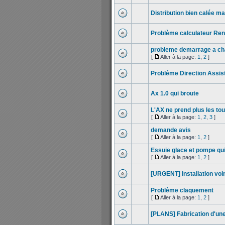
Distribution bien calée m
Problème calculateur Re
probleme demarrage a c
[
Aller à la page:
1
,
2
]
Probléme Direction Assis
Ax 1.0 qui broute
L'AX ne prend plus les t
[
Aller à la page:
1
,
2
,
3
]
demande avis
[
Aller à la page:
1
,
2
]
Essuie glace et pompe qu
[
Aller à la page:
1
,
2
]
[URGENT] Installation voir p
Problème claquement
[
Aller à la page:
1
,
2
]
[PLANS] Fabrication d'un