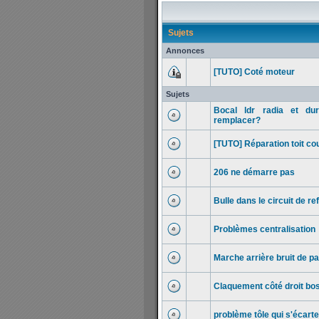
Sujets
Annonces
[TUTO] Coté moteur
Sujets
Bocal ldr radia et du
remplacer?
[TUTO] Réparation toit c
206 ne démarre pas
Bulle dans le circuit de 
Problèmes centralisation
Marche arrière bruit de p
Claquement côté droit bo
problème tôle qui s'écarte