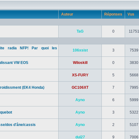
Auteur
Réponses
Vus
TaG
0
1175
rite radia NFP! Par quoi les
106xsist
3
7539
oulissant VW EOS
Wiloskill
0
3830
XS-FURY
5
5668
refroidissment (EK4 Honda)
GC106XT
7
7995
Ayno
6
5999
aquebot
Ayno
3
5322
sse/dos d'âne/cassis
Ayno
2
5107
dul27
9
7006