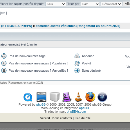
fficher les sujets postés depuis:
Trier par
jets ]
N (ET NON LA PREPA)
»
Entretien autres véhicules (Rangement en cour mi2024)
ateur enregistré et 1 invité
Pas de nouveau message
Annonce
Vo
Pas de nouveaux messages [ Populaires ]
Post-it
V
Pas de nouveaux messages [ Verrouillés ]
Sujet déplacé
Powered by
phpBB
© 2000, 2002, 2005, 2007, 2008 phpBB Group
WebCooking et Intégration
Apsulis
Traduction par:
phpBB-fr.com
Accueil
|
Nous contacter
|
Plan du Site