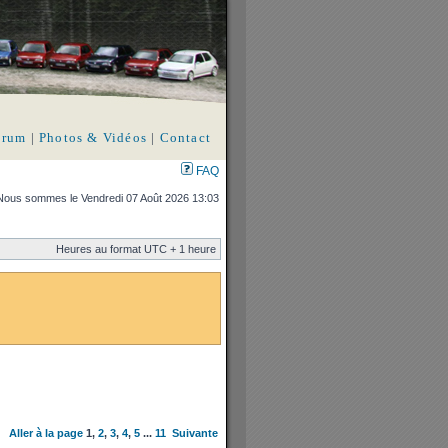
orum
|
Photos & Vidéos
|
Contact
FAQ
Nous sommes le Vendredi 07 Août 2026 13:03
Heures au format UTC + 1 heure
Aller à la page
1
,
2
,
3
,
4
,
5
...
11
Suivante