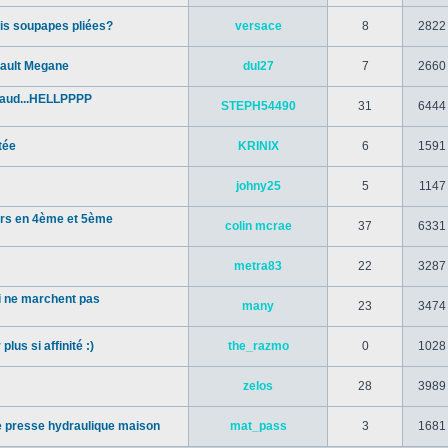
ais soupapes pliées?
versace
8
2822
nault Megane
dul27
7
2660
haud...HELLPPPP
STEPH54490
31
6444
tée
KRINIX
6
1591
johny25
5
1147
ours en 4ème et 5ème
colin mcrae
37
6331
metra83
22
3287
i ne marchent pas
many
23
3474
lus si affinité :)
the_razmo
0
1028
zelos
28
3989
e presse hydraulique maison
mat_pass
3
1681