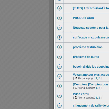
[TUTO] Anti brouillard à f
PRODUIT CUIR
Nouveau système pour la 
surfaçage max culasse xu
problème distribution
probleme de durite
besoin d'aide les coupain
Voyant moteur plus acco
[
Aller à la page:
1
,
2
]
[Compteur]Compteur fou
[
Aller à la page:
1
,
2
]
Prise carbu
[
Aller à la page:
1
,
2
]
changement de taille de 