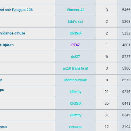
ond noir Peugeot 206
Vincent-42
3
5466
bibi's xsi
2
5263
vidange d'huile
KRINIX
2
5132
10j4r/rs
PF47
1
4801
dul27
6
5727
ax10 transfo gt
3
5300
gs
Montcoudoux
8
6573
ups
kilimity
21
9246
KRINIX
25
6441
kilimity
31
8349
pneus
versace
12
3194