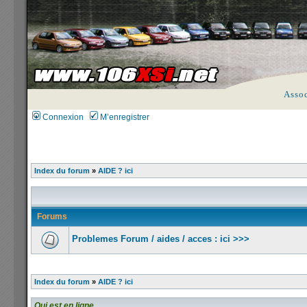
Asso
Connexion
M’enregistrer
Index du forum
»
AIDE ? ici
Forums
Problemes Forum / aides / acces : ici >>>
Index du forum
»
AIDE ? ici
Qui est en ligne