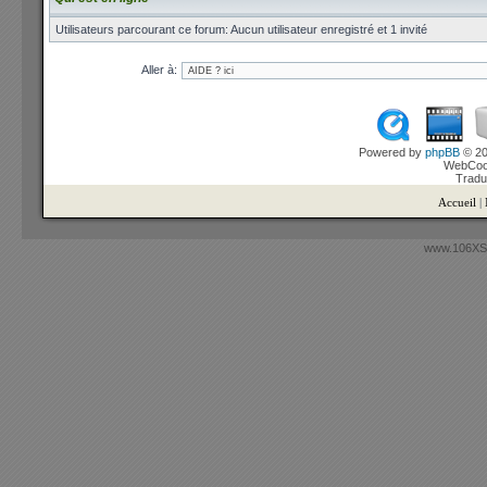
Utilisateurs parcourant ce forum: Aucun utilisateur enregistré et 1 invité
Aller à:
Powered by
phpBB
© 20
WebCook
Tradu
Accueil
|
www.106XSi.