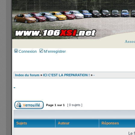
Asso
Connexion
M’enregistrer
Index du forum
»
ICI C'EST LA PREPARATION !
»
-
-
[ 0 sujets ]
Page
1
sur
1
Sujets
Auteur
Réponses
Le f