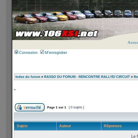
Asso
Connexion
M’enregistrer
Index du forum
»
RASSO DU FORUM - RENCONTRE RALLYE/ CIRCUIT
»
Re
-
[ 0 sujets ]
Page
1
sur
1
Sujets
Auteur
Réponses
Le f