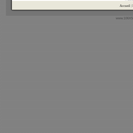
Accueil
|
www.106XSi.