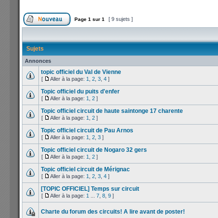
[ 9 sujets ]
Page
1
sur
1
Sujets
Annonces
topic officiel du Val de Vienne
[
Aller à la page:
1
,
2
,
3
,
4
]
Topic officiel du puits d'enfer
[
Aller à la page:
1
,
2
]
Topic officiel circuit de haute saintonge 17 charente
[
Aller à la page:
1
,
2
]
Topic officiel circuit de Pau Arnos
[
Aller à la page:
1
,
2
,
3
]
Topic officiel circuit de Nogaro 32 gers
[
Aller à la page:
1
,
2
]
Topic officiel circuit de Mérignac
[
Aller à la page:
1
,
2
,
3
,
4
]
[TOPIC OFFICIEL] Temps sur circuit
[
Aller à la page:
1
...
7
,
8
,
9
]
Charte du forum des circuits! A lire avant de poster!