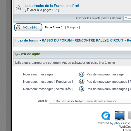
Les circuits de la France entière!
[
Aller à la page:
1
,
2
]
Afficher les sujets postés depuis:
[ 9 sujets ]
Page
1
sur
1
Index du forum
»
RASSO DU FORUM - RENCONTRE RALLYE/ CIRCUIT
»
Re
Qui est en ligne
Utilisateurs parcourant ce forum: Aucun utilisateur enregistré et 1 invité
Nouveaux messages
Pas de nouveau message
Nouveaux messages [ Populaires ]
Pas de nouveaux messages [ P
Nouveaux messages [ Verrouillés ]
Pas de nouveaux messages [ Ve
Aller à:
Powered by
phpBB
© 20
WebCook
Tradu