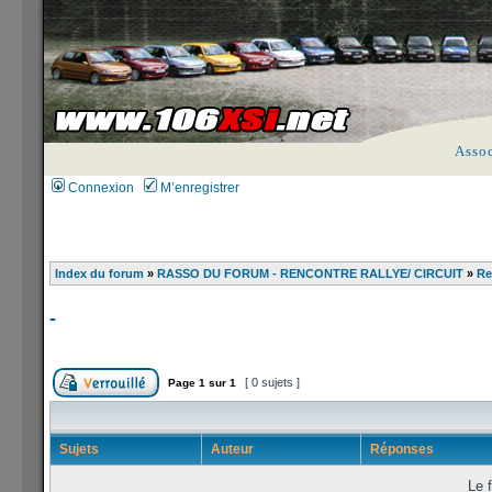
Asso
Connexion
M’enregistrer
Index du forum
»
RASSO DU FORUM - RENCONTRE RALLYE/ CIRCUIT
»
Re
-
[ 0 sujets ]
Page
1
sur
1
Sujets
Auteur
Réponses
Le f