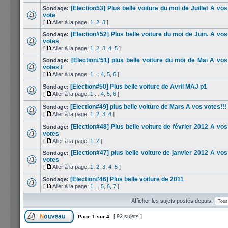
[Election53] Plus belle voiture du moi de Juillet A vos
Sondage:
vote
[
Aller à la page:
1
,
2
,
3
]
[Election#52] Plus belle voiture du moi de Juin. A vos
Sondage:
votes
[
Aller à la page:
1
,
2
,
3
,
4
,
5
]
[Election#51] plus belle voiture du moi de Mai A vos
Sondage:
votes !
[
Aller à la page:
1
...
4
,
5
,
6
]
[Election#50] Plus belle voiture de Avril MAJ p1
Sondage:
[
Aller à la page:
1
...
4
,
5
,
6
]
[Election#49] plus belle voiture de Mars A vos votes!!!
Sondage:
[
Aller à la page:
1
,
2
,
3
,
4
]
[Election#48] Plus belle voiture de février 2012 A vos
Sondage:
votes
[
Aller à la page:
1
,
2
]
[Election#47] plus belle voiture de janvier 2012 A vos
Sondage:
votes
[
Aller à la page:
1
,
2
,
3
,
4
,
5
]
[Election#46] Plus belle voiture de 2011
Sondage:
[
Aller à la page:
1
...
5
,
6
,
7
]
Afficher les sujets postés depuis:
[ 92 sujets ]
Page
1
sur
4