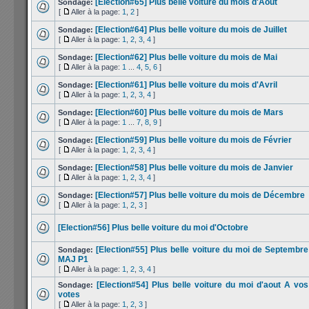
[Election#65] Plus belle voiture du mois d'Août
Sondage:
[
Aller à la page:
1
,
2
]
[Election#64] Plus belle voiture du mois de Juillet
Sondage:
[
Aller à la page:
1
,
2
,
3
,
4
]
[Election#62] Plus belle voiture du mois de Mai
Sondage:
[
Aller à la page:
1
...
4
,
5
,
6
]
[Election#61] Plus belle voiture du mois d'Avril
Sondage:
[
Aller à la page:
1
,
2
,
3
,
4
]
[Election#60] Plus belle voiture du mois de Mars
Sondage:
[
Aller à la page:
1
...
7
,
8
,
9
]
[Election#59] Plus belle voiture du mois de Février
Sondage:
[
Aller à la page:
1
,
2
,
3
,
4
]
[Election#58] Plus belle voiture du mois de Janvier
Sondage:
[
Aller à la page:
1
,
2
,
3
,
4
]
[Election#57] Plus belle voiture du mois de Décembre
Sondage:
[
Aller à la page:
1
,
2
,
3
]
[Election#56] Plus belle voiture du moi d'Octobre
[Election#55] Plus belle voiture du moi de Septembre
Sondage:
MAJ P1
[
Aller à la page:
1
,
2
,
3
,
4
]
[Election#54] Plus belle voiture du moi d'aout A vos
Sondage:
votes
[
Aller à la page:
1
,
2
,
3
]