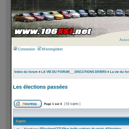
Asso
Connexion
M’enregistrer
Index du forum
»
LA VIE DU FORUM___DISCUTIONS DIVERS
»
La vie du fo
Les élections passées
[ 92 sujets ]
Page
1
sur
4
Sujets