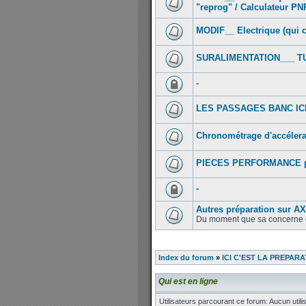
"reprog" / Calculateur PN
MODIF__ Electrique (qui 
SURALIMENTATION___ TUR
-
LES PASSAGES BANC ICI
Chronométrage d'accélera
PIECES PERFORMANCE po
-
Autres préparation sur AX/ 
Du moment que sa concerne de 
Index du forum
»
ICI C'EST LA PREPARA
Qui est en ligne
Utilisateurs parcourant ce forum: Aucun utilis