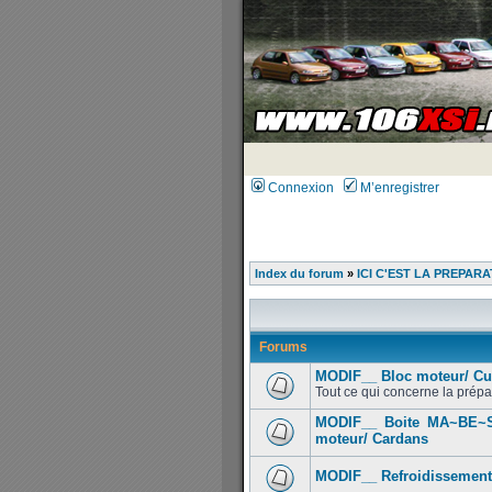
Connexion
M’enregistrer
Index du forum
»
ICI C'EST LA PREPARA
Forums
MODIF__ Bloc moteur/ Cu
Tout ce qui concerne la prépar
MODIF__ Boite MA~BE~Sé
moteur/ Cardans
MODIF__ Refroidissement