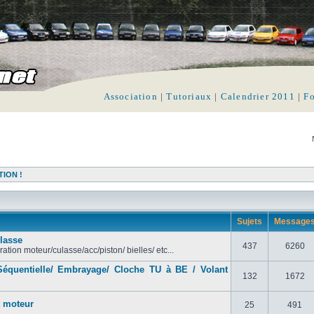
Association
|
Tutoriaux
|
Calendrier 2011
|
F
TION !
Sujets
Message
lasse
437
6260
ation moteur/culasse/acc/piston/ bielles/ etc...
quentielle/ Embrayage/ Cloche TU à BE / Volant
132
1672
 moteur
25
491