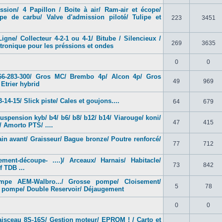
sion/ 4 Papillon / Boite à air/ Ram-air et écope/
mpe de carbu/ Valve d'admission piloté/ Tulipe et
223
3451
ne/ Collecteur 4-2-1 ou 4-1/ Bitube / Silencieux /
269
3635
tronique pour les préssions et ondes
0
0
66-283-300/ Gros MC/ Brembo 4p/ Alcon 4p/ Gros
49
969
Etrier hybrid
4-15/ Slick piste/ Cales et goujons....
64
679
spension kyb/ b4/ b6/ b8/ b12/ b14/ Viarouge/ koni/
47
415
/ Amorto PTS/ ....
ain avant/ Graisseur/ Bague bronze/ Poutre renforcé/
77
712
ment-découpe- ....)/ Arceaux/ Harnais/ Habitacle/
73
842
f TDB ...
mpe AEM-Walbro.../ Grosse pompe/ Cloisement/
5
78
e pompe/ Double Reservoir/ Déjaugement
0
0
isceau 8S-16S/ Gestion moteur/ EPROM ! / Carto et