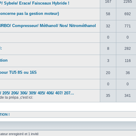
167
2265
P/ Sybele/ Erace/ Faisceaux Hybride !
concerne pas la gestion moteur)
58
692
BO/ Compresseur/ Méthanol/ Nos/ Nitrométhanol
32
771
0
0
:
8
282
tion
3
116
ur TU5 8S ou 16S
20
36
0
0
205/ 206/ 306/ 309/ 405/ 406/ 407/ 207...
35
341
la prépa ,c'est ici:
TION !
ateur enregistré et 1 invité