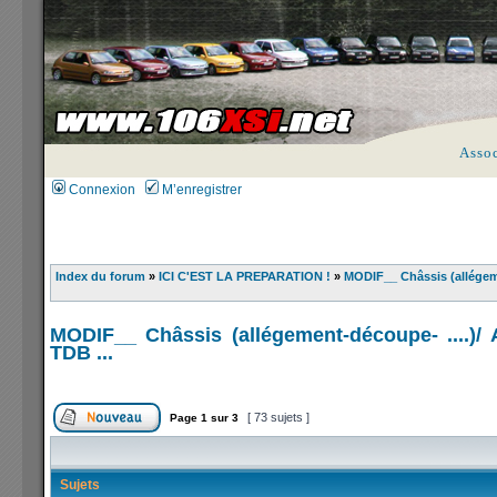
Asso
Connexion
M’enregistrer
Index du forum
»
ICI C'EST LA PREPARATION !
»
MODIF__ Châssis (allégemen
MODIF__ Châssis (allégement-découpe- ....)/ 
TDB ...
[ 73 sujets ]
Page
1
sur
3
Sujets