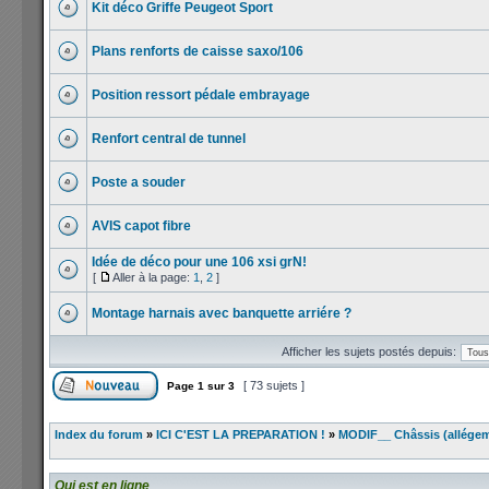
Kit déco Griffe Peugeot Sport
Plans renforts de caisse saxo/106
Position ressort pédale embrayage
Renfort central de tunnel
Poste a souder
AVIS capot fibre
Idée de déco pour une 106 xsi grN!
[
Aller à la page:
1
,
2
]
Montage harnais avec banquette arriére ?
Afficher les sujets postés depuis:
[ 73 sujets ]
Page
1
sur
3
Index du forum
»
ICI C'EST LA PREPARATION !
»
MODIF__ Châssis (allégemen
Qui est en ligne