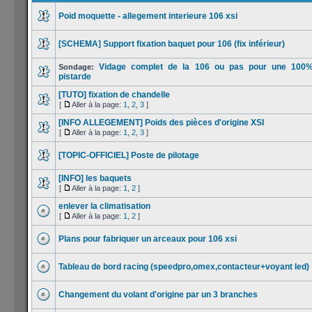
Poid moquette - allegement interieure 106 xsi
[SCHEMA] Support fixation baquet pour 106 (fix inférieur)
Vidage complet de la 106 ou pas pour une 100
Sondage:
pistarde
[TUTO] fixation de chandelle
[
Aller à la page:
1
,
2
,
3
]
[INFO ALLEGEMENT] Poids des pièces d'origine XSI
[
Aller à la page:
1
,
2
,
3
]
[TOPIC-OFFICIEL] Poste de pilotage
[INFO] les baquets
[
Aller à la page:
1
,
2
]
enlever la climatisation
[
Aller à la page:
1
,
2
]
Plans pour fabriquer un arceaux pour 106 xsi
Tableau de bord racing (speedpro,omex,contacteur+voyant led)
Changement du volant d'origine par un 3 branches