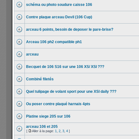
schéma ou photo soudure caisse 106
Contre plaque arceau Devil (106 Cup)
arceau 6 points, besoin de deposer le pare-brise?
Arceau 106 ph2 compatible ph1
arceau
Becquet de 106 S16 sur une 106 XS/ XSI ???
Combiné filetés
Quel tulipage de volant sport pour une XSI daily ???
Ou poser contre plaqué harnais 4pts
Platine siege 205 sur 106
arceau 106 et 205
[
Aller à la page:
1
,
2
,
3
,
4
]