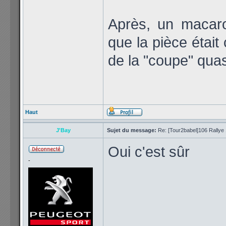
Après, un macaro
que la pièce était
de la "coupe" quas
Haut
J'Bay
Sujet du message:
Re: [Tour2babel]106 Rallye 
Oui c'est sûr
-