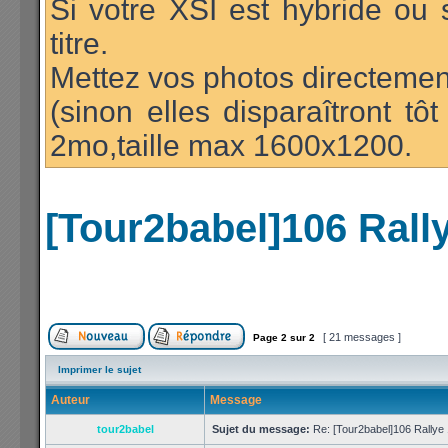
Si votre XSI est hybride ou 
titre.
Mettez vos photos directement
(sinon elles disparaîtront t
2mo,taille max 1600x1200.
[Tour2babel]106 Rall
[ 21 messages ]
Page
2
sur
2
Imprimer le sujet
Auteur
Message
tour2babel
Sujet du message:
Re: [Tour2babel]106 Rallye 