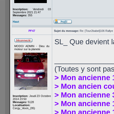
Inscription:
Vendredi 03
Septembre 2021 21:47
Messages:
355
Haut
PF47
Sujet du message:
Re: [Tour2babel]106 Rallye 
SL_ Que devient la
MODO/ ADMIN - Dieu du
moteur sur la planete
______________
(Toutes y sont pas
> Mon ancienne 
> Mon ancien co
> Mon ancienne 
Inscription:
Jeudi 23 Octobre
2014 23:50
> Mon ancienne 1
Messages:
5128
Localisation:
Cergy_Vexin_(95)
> Mon ancienne 1