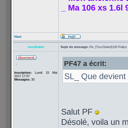
_ Ma 106 xs 1.6l 
Haut
tour2babel
Sujet du message:
Re: [Tour2babel]106 Rallye 
PF47 a écrit:
-
Inscription:
Lundi 15 Mai
SL_ Que devient l
2017 17:07
Messages:
30
Salut PF
Désolé, voila un 