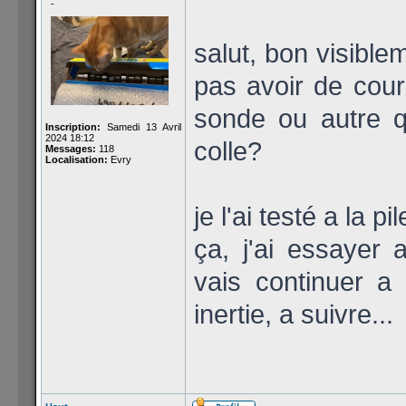
-
salut, bon visiblem
pas avoir de cour
sonde ou autre qu
Inscription:
Samedi 13 Avril
2024 18:12
colle?
Messages:
118
Localisation:
Evry
je l'ai testé a la p
ça, j'ai essayer 
vais continuer a
inertie, a suivre...