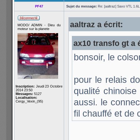
PF47
Sujet du message:
Re: [aaltraz] Saxo VTL 1.6
aaltraz a écrit:
MODO/ ADMIN - Dieu du
moteur sur la planete
ax10 transfo gt a é
bonsoir, le colso
pour le relais d
Inscription:
Jeudi 23 Octobre
qualité chinoise
2014 23:50
Messages:
5127
Localisation:
aussi. le connec
Cergy_Vexin_(95)
fil chauffé et de