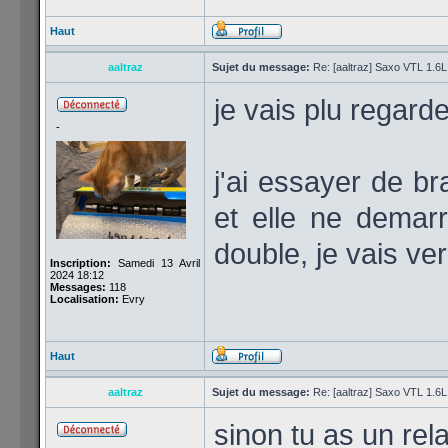
Haut
aaltraz
Sujet du message:
Re: [aaltraz] Saxo VTL 1.6
je vais plu regard
-
j'ai essayer de b
et elle ne demarr
double, je vais ve
Inscription:
Samedi 13 Avril
2024 18:12
Messages:
118
Localisation:
Evry
Haut
aaltraz
Sujet du message:
Re: [aaltraz] Saxo VTL 1.6
sinon tu as un rel