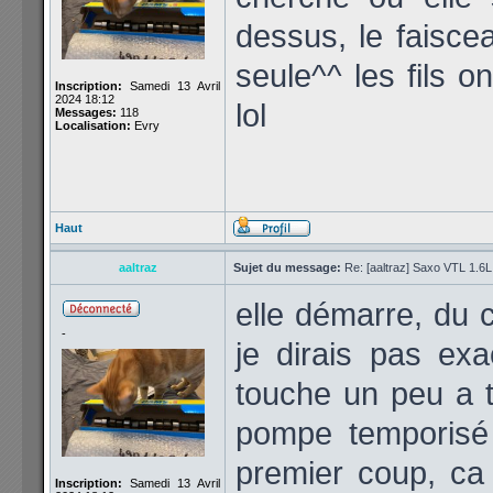
dessus, le faiscea
seule^^ les fils o
Inscription:
Samedi 13 Avril
2024 18:12
lol
Messages:
118
Localisation:
Evry
Haut
aaltraz
Sujet du message:
Re: [aaltraz] Saxo VTL 1.6
elle démarre, du 
-
je dirais pas exa
touche un peu a t
pompe temporisé 
premier coup, ca p
Inscription:
Samedi 13 Avril