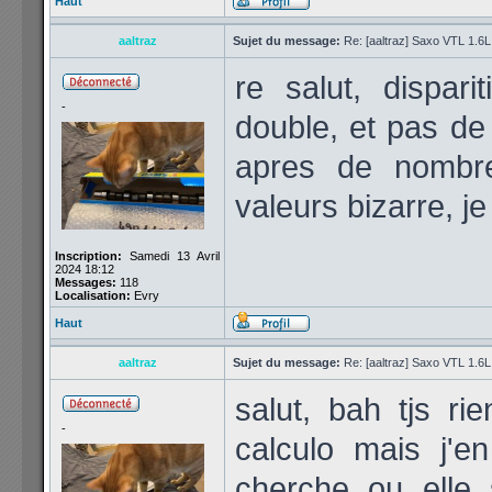
Haut
aaltraz
Sujet du message:
Re: [aaltraz] Saxo VTL 1.6
re salut, dispar
-
double, et pas de 
apres de nombr
valeurs bizarre, j
Inscription:
Samedi 13 Avril
2024 18:12
Messages:
118
Localisation:
Evry
Haut
aaltraz
Sujet du message:
Re: [aaltraz] Saxo VTL 1.6
salut, bah tjs ri
-
calculo mais j'e
cherche ou elle 