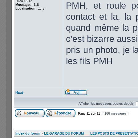
2024 18:12
PMH, et roule po
Messages:
118
Localisation:
Evry
contact et la, l
quand même la pr
c'est bizarre aussi 
pris un photo, je l
les fils PMH
Haut
Afficher les messages postés depuis:
[ 166 messages ]
Page
11
sur
11
Index du forum
»
LE GARAGE DU FORUM___ LES POSTS DE PRESENTATI