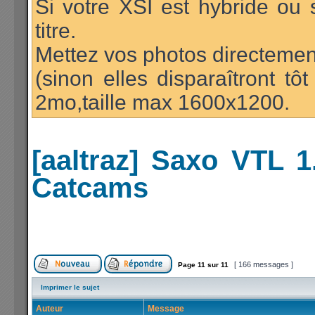
Si votre XSI est hybride ou 
titre.
Mettez vos photos directement
(sinon elles disparaîtront t
2mo,taille max 1600x1200.
[aaltraz] Saxo VTL 
Catcams
[ 166 messages ]
Page
11
sur
11
Imprimer le sujet
Auteur
Message