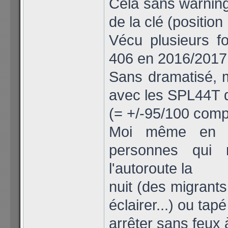
Cela sans warnin
de la clé (positio
Vécu plusieurs f
406 en 2016/2017, 
Sans dramatisé, m
avec les SPL44T q
(= +/-95/100 compt
Moi même en SP
personnes qui 
l'autoroute la
nuit (des migrants
éclairer...) ou tapé
arrêter sans feux 