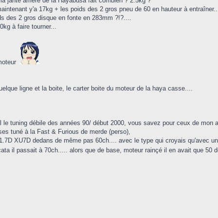
 la jante arrière de la Hayabusa fait combien ? 2.5kg ?
aintenant y'a 17kg + les poids des 2 gros pneu de 60 en hauteur à entraîner..
ds des 2 gros disque en fonte en 283mm ?!?....
kg à faire tourner...
moteur
elque ligne et la boite, le carter boite du moteur de la haya casse....
l le tuning débile des années 90/ début 2000, vous savez pour ceux de mon a
ses tuné à la Fast & Furious de merde (perso),
1.7D XU7D dedans de même pas 60ch.... avec le type qui croyais qu'avec un
ata il passait à 70ch..... alors que de base, moteur rainçé il en avait que 50 