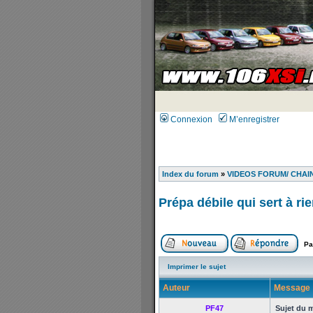
Connexion
M’enregistrer
Index du forum
»
VIDEOS FORUM/ CHAINE
Prépa débile qui sert à ri
Pa
Imprimer le sujet
Auteur
Message
PF47
Sujet du 