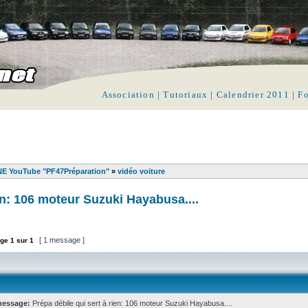
Association
|
Tutoriaux
|
Calendrier 2011
|
F
 YouTube "PF47Préparation"
»
vidéo voiture
en: 106 moteur Suzuki Hayabusa....
[ 1 message ]
ge
1
sur
1
message:
Prépa débile qui sert à rien: 106 moteur Suzuki Hayabusa....