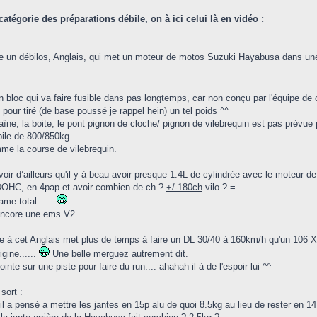
catégorie des préparations débile, on à ici celui là en vidéo :
re un débilos, Anglais, qui met un moteur de motos Suzuki Hayabusa dans un
n bloc qui va faire fusible dans pas longtemps, car non conçu par l'équipe de
 pour tiré (de base poussé je rappel hein) un tel poids ^^
aîne, la boite, le pont pignon de cloche/ pignon de vilebrequin est pas prévue
ile de 800/850kg....
me la course de vilebrequin.
oir d’ailleurs qu'il y à beau avoir presque 1.4L de cylindrée avec le moteur de
OHC, en 4pap et avoir combien de ch ?
+/-180ch
vilo ? =
ame total .....
encore une ems V2.
e à cet Anglais met plus de temps à faire un DL 30/40 à 160km/h qu'un 106 
igine......
Une belle merguez autrement dit.
pointe sur une piste pour faire du run.... ahahah il à de l'espoir lui ^^
 sort :
il a pensé a mettre les jantes en 15p alu de quoi 8.5kg au lieu de rester en 14