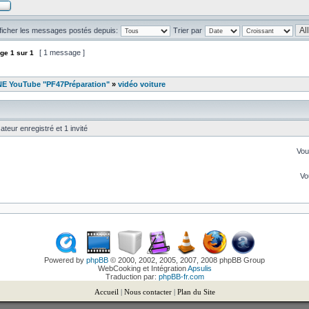
ficher les messages postés depuis:
Trier par
[ 1 message ]
ge
1
sur
1
 YouTube "PF47Préparation"
»
vidéo voiture
ateur enregistré et 1 invité
Vo
V
Powered by
phpBB
© 2000, 2002, 2005, 2007, 2008 phpBB Group
WebCooking et Intégration
Apsulis
Traduction par:
phpBB-fr.com
Accueil
|
Nous contacter
|
Plan du Site