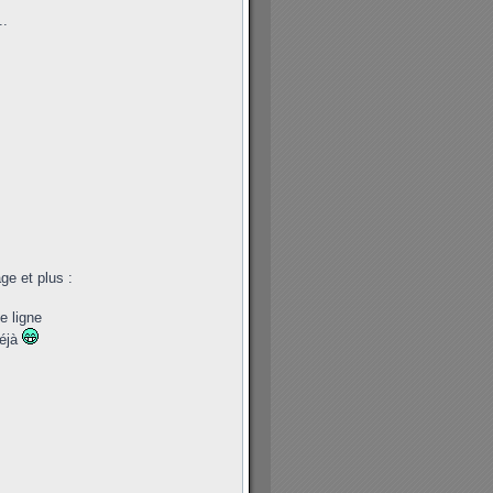
..
ge et plus :
e ligne
déjà