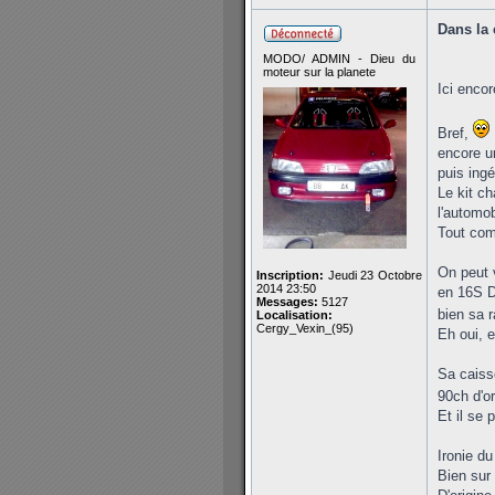
Dans la 
MODO/ ADMIN - Dieu du
moteur sur la planete
Ici enco
Bref,
encore u
puis ingé
Le kit ch
l'automob
Tout com
On peut v
Inscription:
Jeudi 23 Octobre
2014 23:50
en 16S D
Messages:
5127
bien sa r
Localisation:
Cergy_Vexin_(95)
Eh oui, 
Sa caiss
90ch d'or
Et il se 
Ironie du
Bien sur 