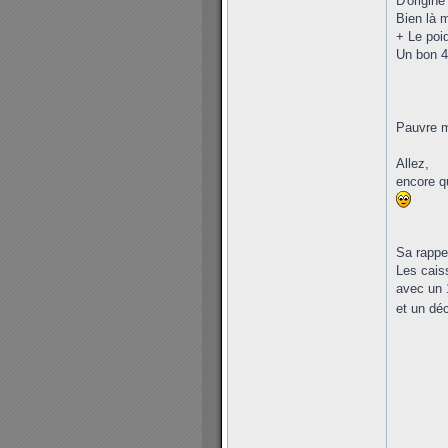
D'origine
Bien là m
+ Le poi
Un bon 40
Pauvre 
Allez,
encore qu
Sa rappe
Les cais
avec un 
et un déc