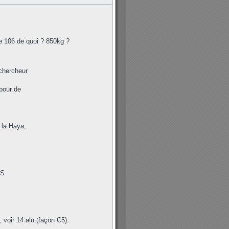
e 106 de quoi ? 850kg ?
 chercheur
 pour de
 la Haya,
XS
, voir 14 alu (façon C5).