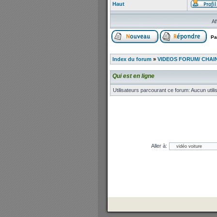
Haut
Af
Pa
Index du forum
»
VIDEOS FORUM/ CHAINE
Qui est en ligne
Utilisateurs parcourant ce forum: Aucun utilis
Aller à: