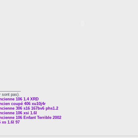
__________
y sont pas).
ncienne 106 1.4 XRD
ncien coupé 406 xu10j4r
ncienne 306 s16 167bv6 phs1.2
cienne 106 xsi 1.6l
cienne 106 Enfant Terrible 2002
 xs 1.6l 97