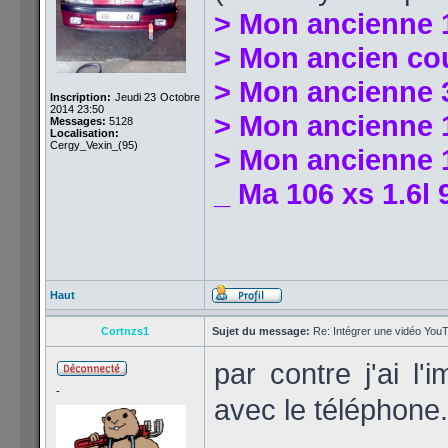
> Mon ancienne 
> Mon ancien co
> Mon ancienne 
Inscription:
Jeudi 23 Octobre
2014 23:50
> Mon ancienne 1
Messages:
5128
Localisation:
Cergy_Vexin_(95)
> Mon ancienne 1
_ Ma 106 xs 1.6l 
Haut
Cortnzs1
Sujet du message:
Re: Intégrer une vidéo YouT
par contre j'ai l
-
avec le téléphone.