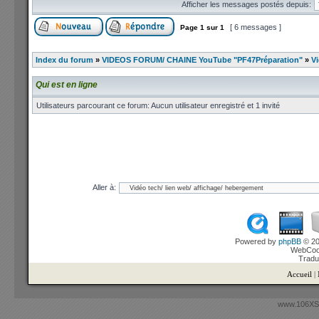
Afficher les messages postés depuis:
[ 6 messages ]
Page
1
sur
1
Index du forum
»
VIDEOS FORUM/ CHAINE YouTube "PF47Préparation"
»
Vi
Qui est en ligne
Utilisateurs parcourant ce forum: Aucun utilisateur enregistré et 1 invité
Aller à:
Powered by
phpBB
© 20
WebCook
Tradu
Accueil
|
www.106XSi.