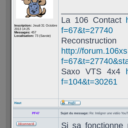
______________
La 106 Contact
Inscription:
Jeudi 31 Octobre
f=67&t=27740
2013 14:25
Messages:
457
Localisation:
73 (Savoie)
Reconstru
http://forum.106xs
f=67&t=27740&st
Saxo VTS 4x4
f=104&t=30261
Haut
PF47
Sujet du message:
Re: Intégrer une vidéo YouT
Si sa fonctionne 