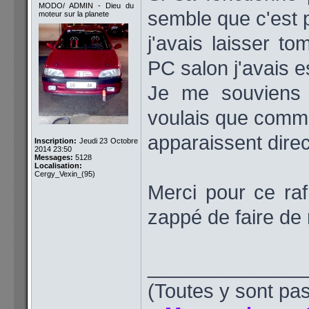
MODO/ ADMIN - Dieu du
semble que c'est 
moteur sur la planete
j'avais laisser t
PC salon j'avais e
Je me souviens 
voulais que comme
apparaissent direc
Inscription:
Jeudi 23 Octobre
2014 23:50
Messages:
5128
Localisation:
Cergy_Vexin_(95)
Merci pour ce raf
zappé de faire de
______________
(Toutes y sont pas