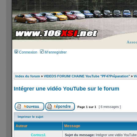
Asso
Connexion
M’enregistrer
Index du forum
»
VIDEOS FORUM/ CHAINE YouTube "PF47Préparation"
»
Vi
Intégrer une vidéo YouTube sur le forum
[ 6 messages ]
Page
1
sur
1
Imprimer le sujet
Auteur
Message
Cortnzs1
Sujet du message:
Intégrer une vidéo YouTube 