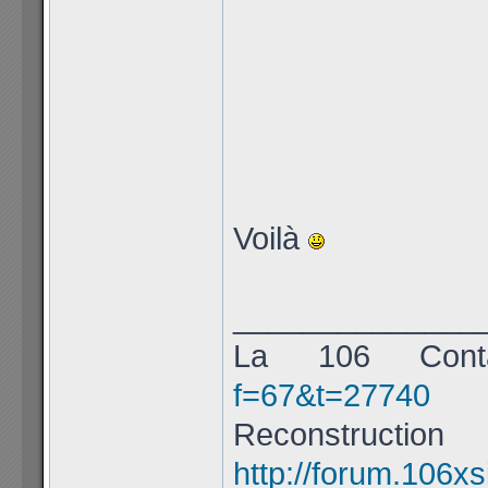
Voilà
______________
La 106 Con
f=67&t=27740
Reconstr
http://forum.106xs