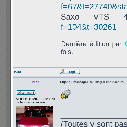
f=67&t=27740&st
Saxo VTS
f=104&t=30261
Dernière édition par
fois.
Haut
PF47
Sujet du message:
Re: Intégrer une vidéo YouT
MODO/ ADMIN - Dieu du
moteur sur la planete
______________
(Toutes y sont pas