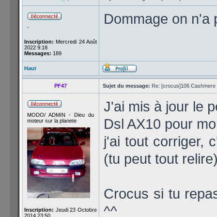
Dommage on n'a pa
-
Inscription:
Mercredi 24 Août
2022 9:18
Messages:
189
Haut
PF47
Sujet du message:
Re: [crocus]106 Cashmere 1
J'ai mis à jour le
MODO/ ADMIN - Dieu du
Dsl AX10 pour mon 
moteur sur la planete
j'ai tout corriger,
(tu peut tout relire)
Crocus si tu repas
^^
Inscription:
Jeudi 23 Octobre
2014 23:50