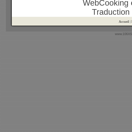
WebCooking e
Traduction
Accueil
|
www.106XSi.