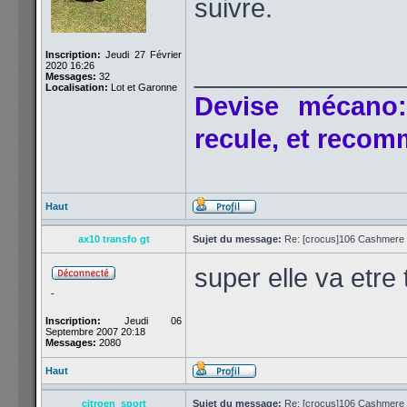
suivre.
Inscription:
Jeudi 27 Février
______________
2020 16:26
Messages:
32
Localisation:
Lot et Garonne
Devise mécano:
recule, et reco
Haut
ax10 transfo gt
Sujet du message:
Re: [crocus]106 Cashmere 1
super elle va etre 
-
Inscription:
Jeudi 06
Septembre 2007 20:18
Messages:
2080
Haut
citroen_sport
Sujet du message:
Re: [crocus]106 Cashmere 1