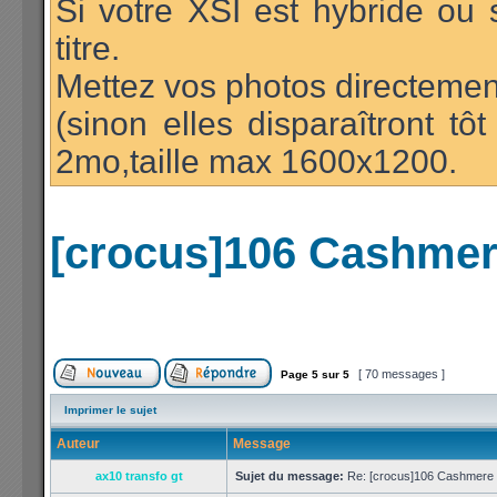
Si votre XSI est hybride ou 
titre.
Mettez vos photos directement
(sinon elles disparaîtront t
2mo,taille max 1600x1200.
[crocus]106 Cashmere
[ 70 messages ]
Page
5
sur
5
Imprimer le sujet
Auteur
Message
ax10 transfo gt
Sujet du message:
Re: [crocus]106 Cashmere 1