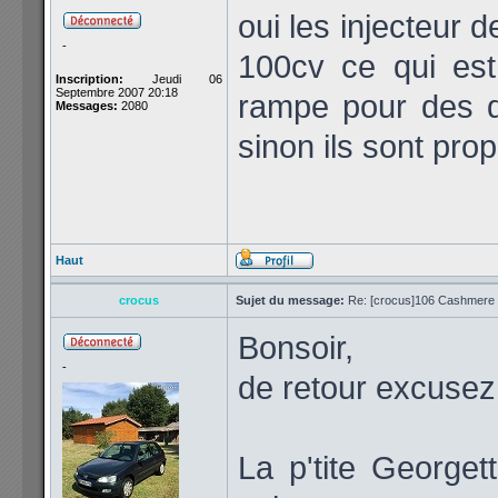
oui les injecteur 
-
100cv ce qui est
Inscription:
Jeudi 06
Septembre 2007 20:18
rampe pour des q
Messages:
2080
sinon ils sont pro
Haut
crocus
Sujet du message:
Re: [crocus]106 Cashmere 1
Bonsoir,
-
de retour excusez
La p'tite Georget