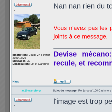
Nan nan rien du to
-
Vous n’avez pas les p
joints à ce message.
______________
Devise mécano:
Inscription:
Jeudi 27 Février
2020 16:26
recule, et reco
Messages:
32
Localisation:
Lot et Garonne
Haut
ax10 transfo gt
Sujet du message:
Re: [crocus]106 Cashmere 1
l'image est trop pe
-