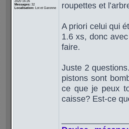
2020 16:26
roupettes et l'arb
Messages:
32
Localisation:
Lot et Garonne
A priori celui qui 
1.6 xs, donc avec 
faire.
Juste 2 questions
pistons sont bombé
ce que je peux t
caisse? Est-ce q
______________