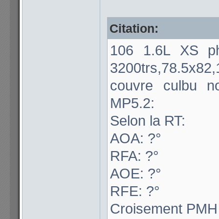
Citation:
106 1.6L XS ph
3200trs,78.5x82,
couvre culbu n
MP5.2:
Selon la RT:
AOA: ?°
RFA: ?°
AOE: ?°
RFE: ?°
Croisement PMH 