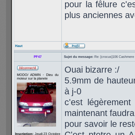
pour la fêlure c'e
plus anciennes av
Haut
PF47
Sujet du message:
Re: [crocus]106 Cashmere 1
Ouai bizarre :/
MODO/ ADMIN - Dieu du
5.9mm de hauteur
moteur sur la planete
à j-0
c'est légèrement
maintenant faudra
pour savoir le rest
C'est ptetre un 
Inscription:
Jeudi 23 Octobre