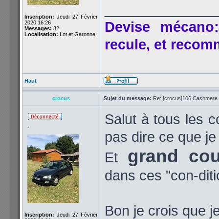
______________
Inscription:
Jeudi 27 Février
Devise mécano:
2020 16:26
Messages:
32
Localisation:
Lot et Garonne
recule, et reco
Haut
crocus
Sujet du message:
Re: [crocus]106 Cashmere 1
Salut à tous les c
-
pas dire ce que je
grand cou
Et
dans ces "con-diti
Bon je crois que 
Inscription:
Jeudi 27 Février