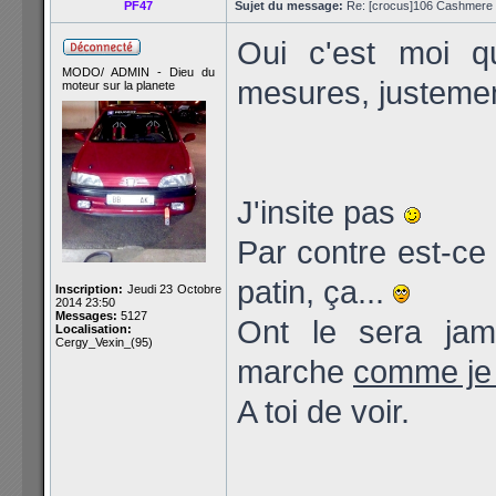
PF47
Sujet du message:
Re: [crocus]106 Cashmere 1
Oui c'est moi q
MODO/ ADMIN - Dieu du
mesures, justemen
moteur sur la planete
J'insite pas
Par contre est-ce
patin, ça...
Inscription:
Jeudi 23 Octobre
2014 23:50
Messages:
5127
Ont le sera jam
Localisation:
Cergy_Vexin_(95)
marche
comme je l
A toi de voir.
______________