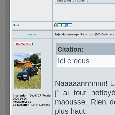
Mise à jour du contenu
Haut
crocus
Sujet du message:
Re: [crocus]106 Cashmere 1
Citation:
-
Ici crocus
Naaaaannnnnn! Là 
j' ai tout netto
Inscription:
Jeudi 27 Février
2020 16:26
maousse. Rien de
Messages:
32
Localisation:
Lot et Garonne
plus haut.