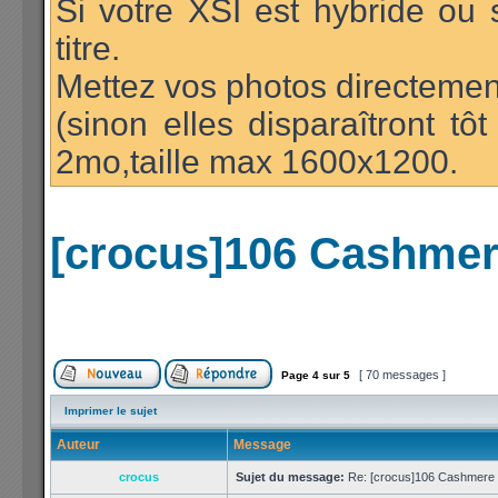
Si votre XSI est hybride ou 
titre.
Mettez vos photos directement
(sinon elles disparaîtront t
2mo,taille max 1600x1200.
[crocus]106 Cashmere
[ 70 messages ]
Page
4
sur
5
Imprimer le sujet
Auteur
Message
crocus
Sujet du message:
Re: [crocus]106 Cashmere 1