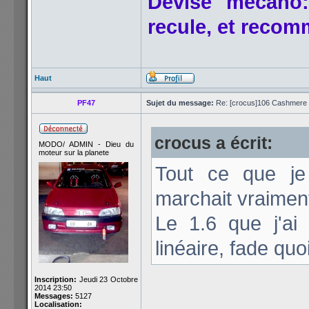
Devise mécano:
recule, et reco
Haut
PF47
Sujet du message:
Re: [crocus]106 Cashmere 1
crocus a écrit:
MODO/ ADMIN - Dieu du
moteur sur la planete
Tout ce que je
marchait vraiment
Le 1.6 que j'ai
linéaire, fade quoi
Inscription:
Jeudi 23 Octobre
2014 23:50
Messages:
5127
Localisation: