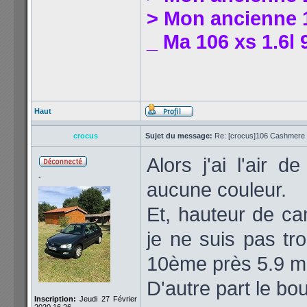
> Mon ancienne 1
_ Ma 106 xs 1.6l 
Haut
crocus
Sujet du message:
Re: [crocus]106 Cashmere 1
Alors j'ai l'air
-
aucune couleur.
Et, hauteur de ca
je ne suis pas t
10ème près 5.9 
D'autre part le bo
Inscription:
Jeudi 27 Février