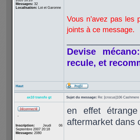
2020 16:26
Messages:
32
Localisation:
Lot et Garonne
Vous n’avez pas les p
joints à ce message.
______________
Devise mécano:
recule, et reco
Haut
ax10 transfo gt
Sujet du message:
Re: [crocus]106 Cashmere 1
en effet étrang
-
aftermarket dans 
Inscription:
Jeudi 06
Septembre 2007 20:18
Messages:
2080