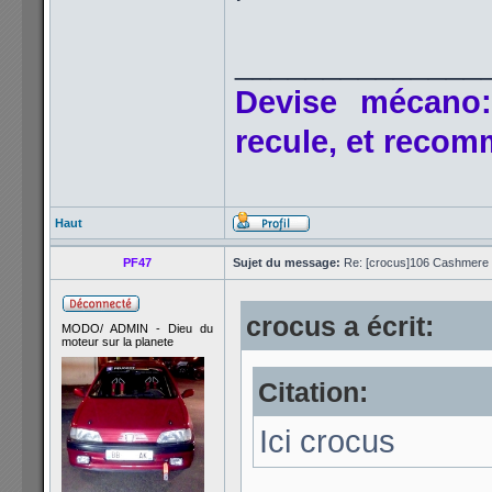
______________
Devise mécano:
recule, et reco
Haut
PF47
Sujet du message:
Re: [crocus]106 Cashmere 1
crocus a écrit:
MODO/ ADMIN - Dieu du
moteur sur la planete
Citation:
Ici crocus