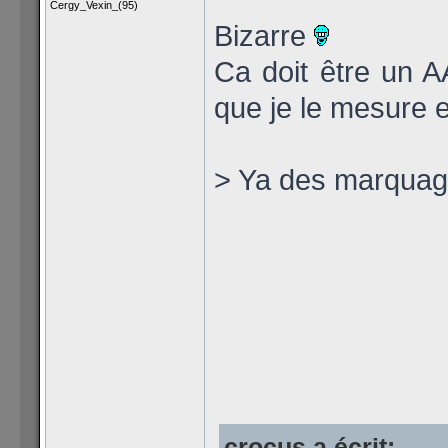
Cergy_Vexin_(95)
Bizarre
Ca doit être un AA
que je le mesure 
> Ya des marquage
crocus a écrit: