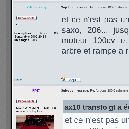
ax10 transfo gt
Sujet du message:
Re: [crocus]106 Cashmere 1
et ce n'est pas u
-
saxo, 206... ju
Inscription:
Jeudi 06
Septembre 2007 20:18
moteur 100cv et
Messages:
2080
arbre et rampe a 
Haut
PF47
Sujet du message:
Re: [crocus]106 Cashmere 1
ax10 transfo gt a éc
MODO/ ADMIN - Dieu du
moteur sur la planete
et ce n'est pas u