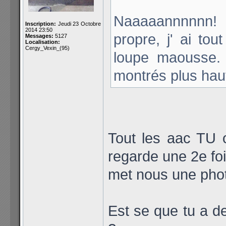
Naaaaannnnnn! 
Inscription:
Jeudi 23 Octobre
2014 23:50
propre, j' ai to
Messages:
5127
Localisation:
Cergy_Vexin_(95)
loupe maousse. 
montrés plus hau
Tout les aac TU o
regarde une 2e foi
met nous une phot
Est se que tu a de