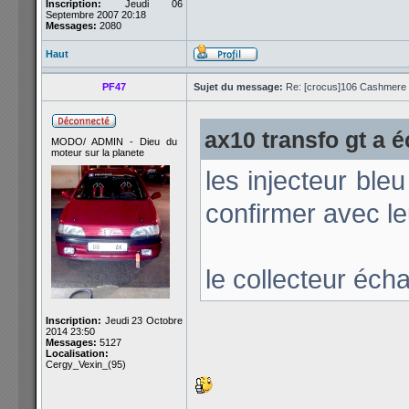
Inscription:
Jeudi 06
Septembre 2007 20:18
Messages:
2080
Haut
PF47
Sujet du message:
Re: [crocus]106 Cashmere 1
ax10 transfo gt a éc
MODO/ ADMIN - Dieu du
moteur sur la planete
les injecteur ble
confirmer avec le
le collecteur éch
Inscription:
Jeudi 23 Octobre
2014 23:50
Messages:
5127
Localisation:
Cergy_Vexin_(95)