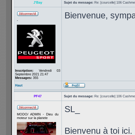
J'Bay
Sujet du message:
Re: [courcelle] 106 Cashmer
Bienvenue, sympa
-
Inscription:
Vendredi 03
Septembre 2021 21:47
Messages:
355
Haut
PF47
Sujet du message:
Re: [courcelle] 106 Cashmer
SL_
MODO/ ADMIN - Dieu du
moteur sur la planete
Bienvenu à toi ici.