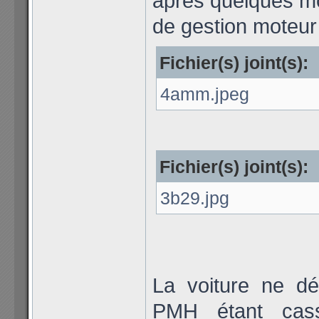
après quelques moi
de gestion moteur 
Fichier(s) joint(s):
4amm.jpeg
Fichier(s) joint(s):
3b29.jpg
La voiture ne dé
PMH étant cass