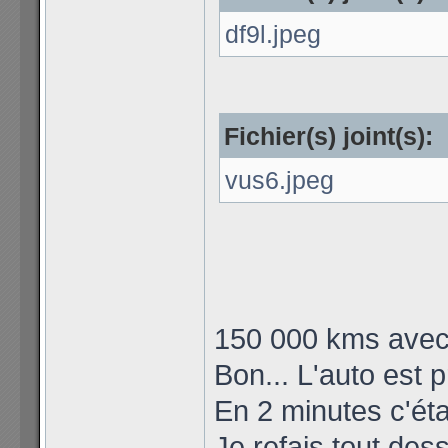
df9l.jpeg
Fichier(s) joint(s):
vus6.jpeg
150 000 kms avec 
Bon... L'auto est 
En 2 minutes c'étai
Je refais tout des