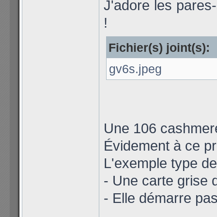
J'adore les pares
!
Fichier(s) joint(s):
gv6s.jpeg
Une 106 cashmere 
Évidement à ce pri
L'exemple type de 
- Une carte grise 
- Elle démarre pas