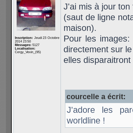
J'ai mis à jour ton
(saut de ligne not
maison).
Pour les images: 
Inscription:
Jeudi 23 Octobre
2014 23:50
Messages:
5127
directement sur le
Localisation:
Cergy_Vexin_(95)
elles disparaitront 
courcelle a écrit:
J'adore les p
worldline !