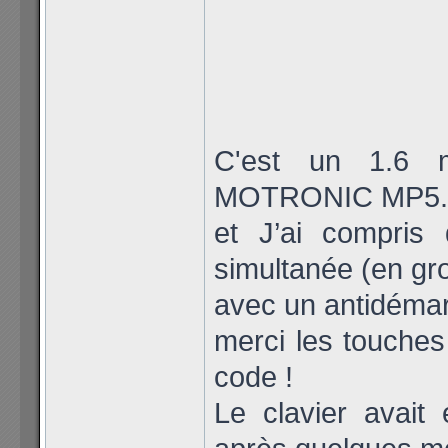
C'est un 1.6 
MOTRONIC MP5.2
et J’ai compris q
simultanée (en gro
avec un antidémar
merci les touches 
code !
Le clavier avai