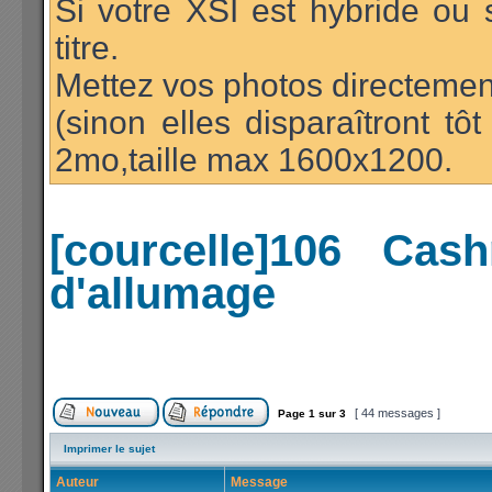
Si votre XSI est hybride ou 
titre.
Mettez vos photos directement
(sinon elles disparaîtront t
2mo,taille max 1600x1200.
[courcelle]106 Cas
d'allumage
[ 44 messages ]
Page
1
sur
3
Imprimer le sujet
Auteur
Message