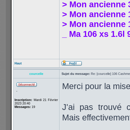
> Mon ancienne 
> Mon ancienne 1
> Mon ancienne 1
_ Ma 106 xs 1.6l 
Haut
courcelle
Sujet du message:
Re: [courcelle] 106 Cashmer
Merci pour la mise
-
Inscription:
Mardi 21 Février
2023 20:40
J'ai pas trouvé 
Messages:
19
Mais effectivement 