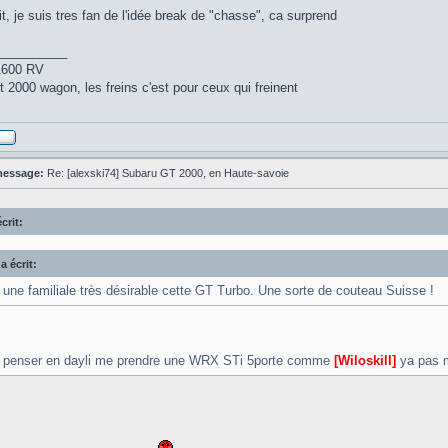
it, je suis tres fan de l'idée break de "chasse", ca surprend
__________
1600 RV
 2000 wagon, les freins c'est pour ceux qui freinent
message:
Re: [alexski74] Subaru GT 2000, en Haute-savoie
crit:
a écrit:
 une familiale très désirable cette GT Turbo. Une sorte de couteau Suisse !
s penser en dayli me prendre une WRX STi 5porte comme
[Wiloskill]
ya pas m