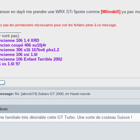
penser en dayli me prendre une WRX STi 5porte comme
[Wiloskill]
ya pas mal
z pas les permissions nécessaires pour voir les fichiers joints à ce message.
__________
y sont pas).
ncienne 106 1.4 XRD
ncien coupé 406 xu10j4r
ncienne 306 s16 167bv6 phs1.2
cienne 106 xsi 1.6l
cienne 106 Enfant Terrible 2002
 xs 1.6l 97
message:
Re: [alexski74] Subaru GT 2000, en Haute-savoie
écrit:
ne familiale très désirable cette GT Turbo. Une sorte de couteau Suisse !