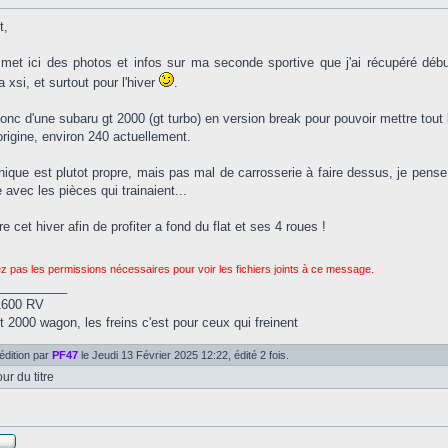
t,
met ici des photos et infos sur ma seconde sportive que j'ai récupéré début
a xsi, et surtout pour l'hiver
.
 donc d'une subaru gt 2000 (gt turbo) en version break pour pouvoir mettre tout 
origine, environ 240 actuellement.
ique est plutot propre, mais pas mal de carrosserie à faire dessus, je pense 
avec les pièces qui trainaient...
re cet hiver afin de profiter a fond du flat et ses 4 roues !
z pas les permissions nécessaires pour voir les fichiers joints à ce message.
__________
1600 RV
 2000 wagon, les freins c'est pour ceux qui freinent
édition par
PF47
le Jeudi 13 Février 2025 12:22, édité 2 fois.
ur du titre