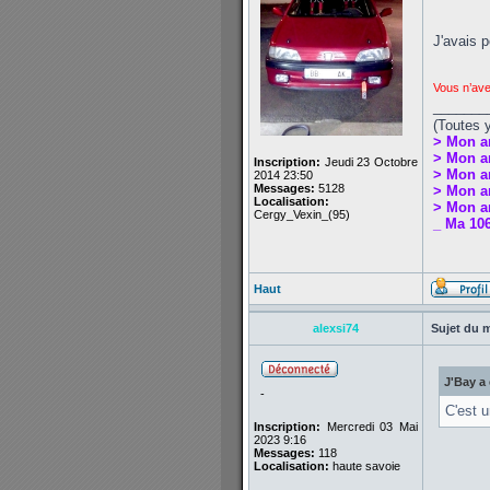
J'avais 
Vous n’ave
_______
(Toutes 
> Mon a
> Mon a
Inscription:
Jeudi 23 Octobre
> Mon a
2014 23:50
Messages:
5128
> Mon an
Localisation:
> Mon an
Cergy_Vexin_(95)
_ Ma 106
Haut
alexsi74
Sujet du 
J'Bay a 
-
C'est u
Inscription:
Mercredi 03 Mai
2023 9:16
Messages:
118
Localisation:
haute savoie