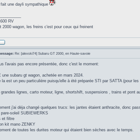
t fait une dayli sympathique
__________
1600 RV
 2000 wagon, les freins c'est pour ceux qui freinent
message:
Re: [alexski74] Subaru GT 2000, en Haute-savoie
us l'avais pas encore présentée, donc c'est le moment:
une subaru gt wagon, achetée en mars 2024.
 la est un peu particulière puisqu'elle à été préparée STI par SATTA (pour les
grandes lignes, carto moteur, ligne, shortshift, suspensions , trains et pont 
ement j'ai déja changé quelques trucs: les jantes étaient anthracite, donc p
 pare-soleil SUBIEWERKS
et filtre
tion kit mano ZENKY
ement de toutes les durites moteur qui étaient bien sèches avec le temps.