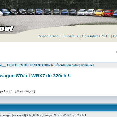
Association
|
Tutoriaux
|
Calendrier 2011
|
F
___ LES POSTS DE PRESENTATION
»
Présentation autres véhicules
 wagon STi/ et WRX7 de 320ch !!
[ 11 messages ]
ge
1
sur
1
message:
[alexski74]Sub gt2000/ gt wagon STi/ et WRX7 de 320ch !!