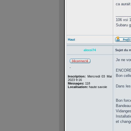
ca aurai
_______
106 xsi 
Subaru gt
Haut
alexsi74
Sujet du 
Je ne vo
-
ENCORE 
Bon celle
Inscription:
Mercredi 03 Mai
2023 9:16
Messages:
118
Dans les 
Localisation:
haute savoie
Bon forc
Bandeau
Vidanges 
Installa
et chang