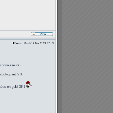
Posté:
Mardi 14 Mai 2024 12:09
 connaisseurs).
autobloquant STI.
assées en gold GK1