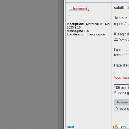
saluttttttt
-
Je vous 
repos à l
Inscription:
Mercredi 03 Mai
2023 9:16
Messages:
118
Il s'agit
Localisation:
haute savoie
217cv d'
La mecan
remontée 
Hate d'et
Vous n’ave
_______
106 xsi 
Subaru gt
Dernière 
Mise à jo
Haut