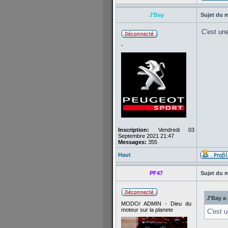
J'Bay
Sujet du 
C'est un
-
Inscription:
Vendredi 03
Septembre 2021 21:47
Messages:
355
Haut
PF47
Sujet du 
J'Bay a 
MODO/ ADMIN - Dieu du
moteur sur la planete
C'est u