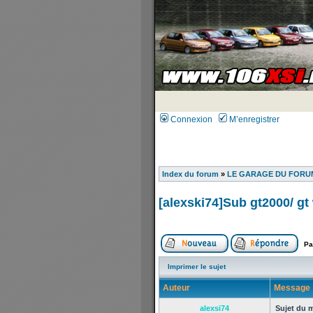
Connexion
M’enregistrer
Index du forum
»
LE GARAGE DU FORUM
[alexski74]Sub gt2000/ gt
Pa
Imprimer le sujet
Auteur
Message
alexsi74
Sujet du 