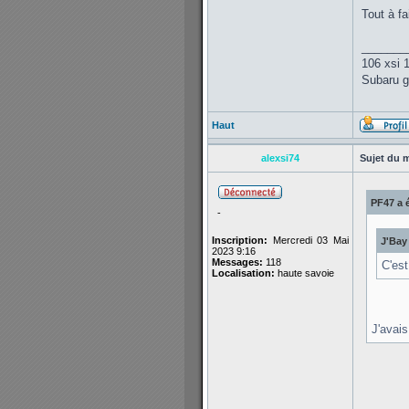
Tout à fa
_______
106 xsi 
Subaru gt
Haut
alexsi74
Sujet du 
PF47 a é
-
Inscription:
Mercredi 03 Mai
J'Bay 
2023 9:16
Messages:
118
C'est
Localisation:
haute savoie
J'avai