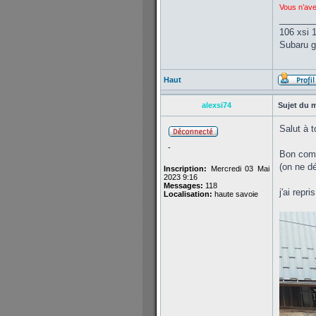
Vous n’ave
_______
106 xsi 
Subaru gt
Haut
alexsi74
Sujet du 
Salut à t
-
Bon comm
(on ne dé
Inscription:
Mercredi 03 Mai
2023 9:16
Messages:
118
j'ai repr
Localisation:
haute savoie