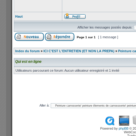
Haut
Afficher les messages postés depuis:
[ 1 message ]
Page
1
sur
1
Index du forum
»
ICI C'EST L'ENTRETIEN (ET NON LA PREPA)
»
Peinture ca
Qui est en ligne
Utilisateurs parcourant ce forum: Aucun utilisateur enregistré et 1 invité
Aller à:
Powered by
phpBB
© 20
WebCook
Tradu