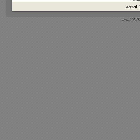
Accueil
|
www.106XSi.