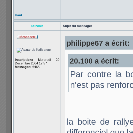
Haut
azizouh
Sujet du message:
philippe67 a écrit:
-
20.100 a écrit:
Inscription:
Mercredi 29
Décembre 2004 17:57
Messages:
6465
Par contre la bo
n'est pas renforc
la boite de rall
differenciel que la