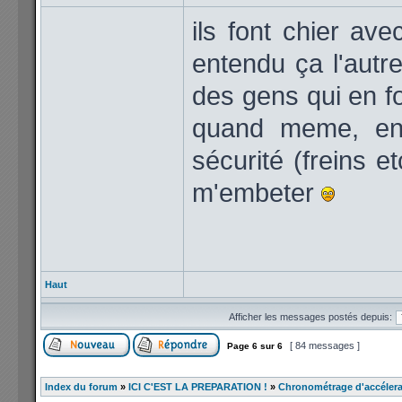
ils font chier ave
entendu ça l'autre
des gens qui en f
quand meme, enfi
sécurité (freins et
m'embeter
Haut
Afficher les messages postés depuis:
[ 84 messages ]
Page
6
sur
6
Index du forum
»
ICI C'EST LA PREPARATION !
»
Chronométrage d'accélera