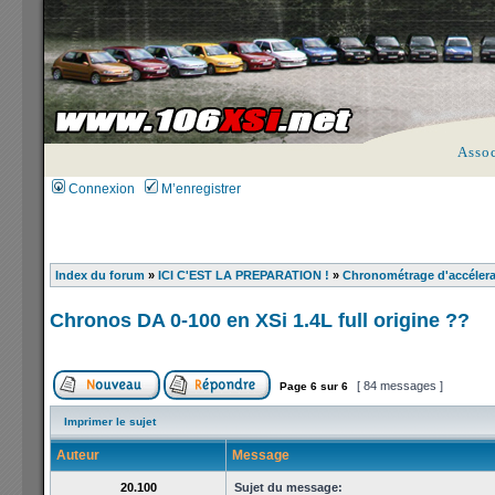
Asso
Connexion
M’enregistrer
Index du forum
»
ICI C'EST LA PREPARATION !
»
Chronométrage d'accélera
Chronos DA 0-100 en XSi 1.4L full origine ??
[ 84 messages ]
Page
6
sur
6
Imprimer le sujet
Auteur
Message
20.100
Sujet du message: