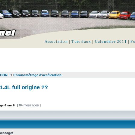
Association
|
Tutoriaux
|
Calendrier 2011
|
F
TION !
»
Chronométrage d'accéleration
.4L full origine ??
[ 84 messages ]
ge
6
sur
6
message: