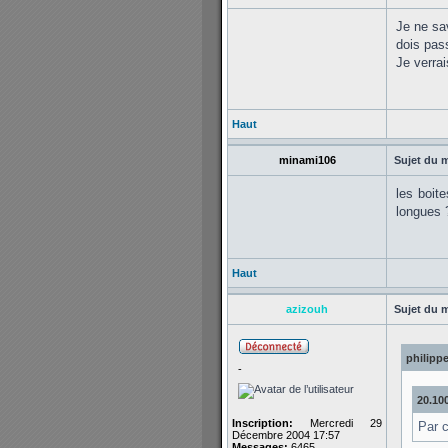
Je ne sav
dois pas
Je verra
Haut
minami106
Sujet du 
les boit
longues 
Haut
azizouh
Sujet du 
philippe
-
20.100
Inscription:
Mercredi 29
Par c
Décembre 2004 17:57
Messages:
6465