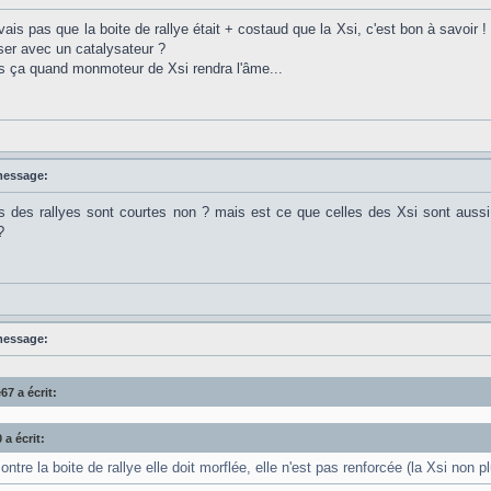
ais pas que la boite de rallye était + costaud que la Xsi, c'est bon à savoir ! 
ser avec un catalysateur ?
is ça quand monmoteur de Xsi rendra l'âme...
message:
es des rallyes sont courtes non ? mais est ce que celles des Xsi sont auss
?
message:
67 a écrit:
 a écrit:
ontre la boite de rallye elle doit morflée, elle n'est pas renforcée (la Xsi non pl