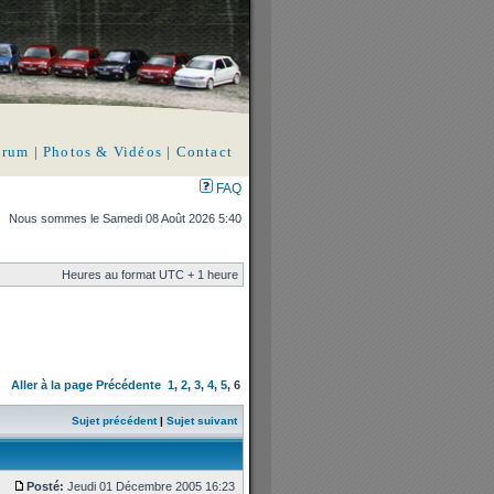
orum
|
Photos & Vidéos
|
Contact
FAQ
Nous sommes le Samedi 08 Août 2026 5:40
Heures au format UTC + 1 heure
Aller à la page
Précédente
1
,
2
,
3
,
4
,
5
,
6
Sujet précédent
|
Sujet suivant
Posté:
Jeudi 01 Décembre 2005 16:23