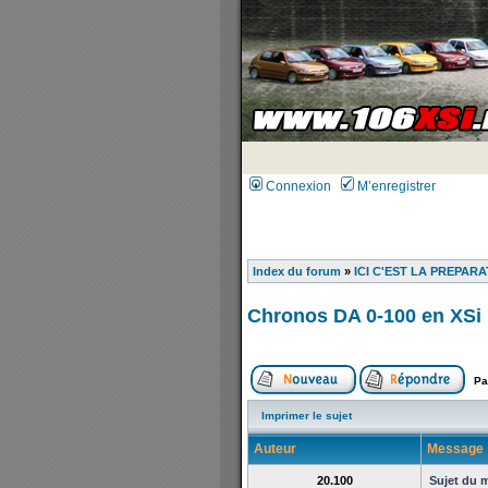
Connexion
M’enregistrer
Index du forum
»
ICI C'EST LA PREPARA
Chronos DA 0-100 en XSi 1
Pa
Imprimer le sujet
Auteur
Message
20.100
Sujet du 