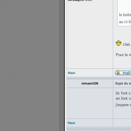
la boit
au ct i
clair
Pour le m
Haut
minami106
Sujet du 
ils font 
en font s
j'espere
Haut