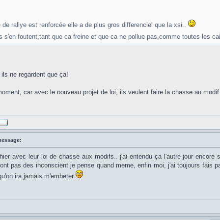
e de rallye est renforcée elle a de plus gros differenciel que la xsi..
ls s'en foutent,tant que ca freine et que ca ne pollue pas,comme toutes les c
, ils ne regardent que ça!
oment, car avec le nouveau projet de loi, ils veulent faire la chasse au modif
message:
chier avec leur loi de chasse aux modifs.. j'ai entendu ça l'autre jour encore
ont pas des inconscient je pense quand meme, enfin moi, j'ai toujours fais pas
 qu'on ira jamais m'embeter