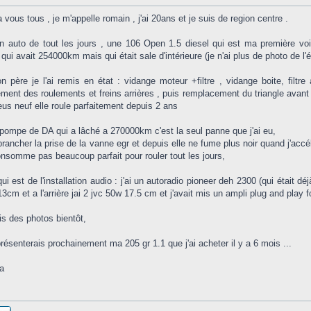
 vous tous , je m'appelle romain , j'ai 20ans et je suis de region centre .
n auto de tout les jours , une 106 Open 1.5 diesel qui est ma première voi
qui avait 254000km mais qui était sale d'intérieure (je n'ai plus de photo de l'ét
 père je l'ai remis en état : vidange moteur +filtre , vidange boite, filtre a
ent des roulements et freins arrières , puis remplacement du triangle avant dr
eus neuf elle roule parfaitement depuis 2 ans
a pompe de DA qui a lâché a 270000km c'est la seul panne que j'ai eu,
ébrancher la prise de la vanne egr et depuis elle ne fume plus noir quand j'accél
onsomme pas beaucoup parfait pour rouler tout les jours,
ui est de l'installation audio : j'ai un autoradio pioneer deh 2300 (qui était déj
3cm et a l'arrière jai 2 jvc 50w 17.5 cm et j'avait mis un ampli plug and play 
is des photos bientôt,
résenterais prochainement ma 205 gr 1.1 que j'ai acheter il y a 6 mois ...
la