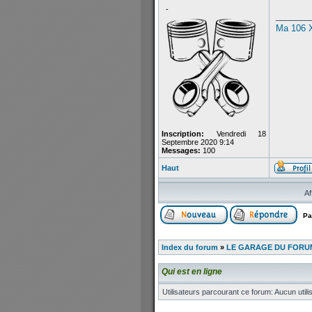
-
_______
Ma 106 
Inscription:
Vendredi 18
Septembre 2020 9:14
Messages:
100
Haut
Af
Pa
Index du forum
»
LE GARAGE DU FORUM
Qui est en ligne
Utilisateurs parcourant ce forum: Aucun utilis