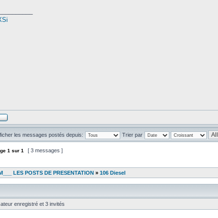
__________
XSi
ficher les messages postés depuis:
Trier par
[ 3 messages ]
ge
1
sur
1
___ LES POSTS DE PRESENTATION
»
106 Diesel
ateur enregistré et 3 invités