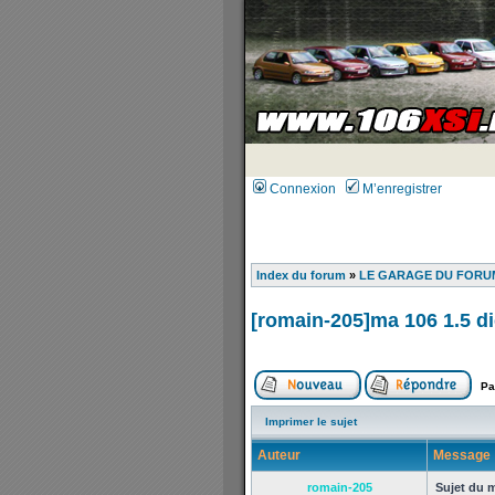
Connexion
M’enregistrer
Index du forum
»
LE GARAGE DU FORUM
[romain-205]ma 106 1.5 di
Pa
Imprimer le sujet
Auteur
Message
romain-205
Sujet du 