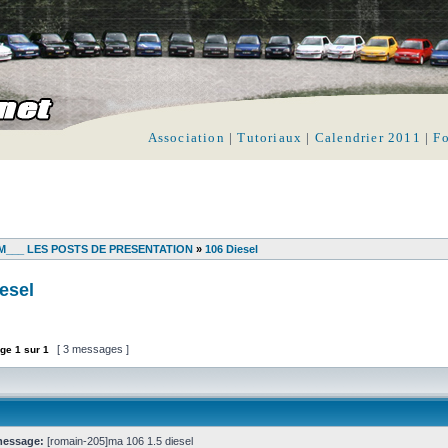
Association
|
Tutoriaux
|
Calendrier 2011
|
F
___ LES POSTS DE PRESENTATION
»
106 Diesel
esel
[ 3 messages ]
ge
1
sur
1
message:
[romain-205]ma 106 1.5 diesel