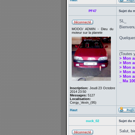
Haut
PF47
Sujet du 
SL_
Bienvenu
MODO/ ADMIN - Dieu du
moteur sur la planete
Quelques
_______
(Toutes 
> Mon a
> Mon a
> Mon a
> Mon an
> Mon an
_ Ma 106
Inscription:
Jeudi 23 Octobre
2014 23:50
Messages:
5127
Localisation:
Cergy_Vexin_(95)
Haut
ouck_02
Sujet du 
Salut, b