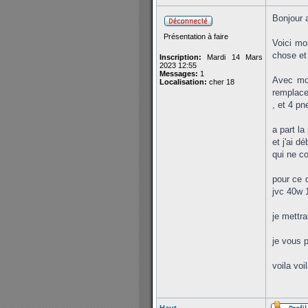
Bonjour a
Présentation à faire
Voici mo
chose et 
Inscription:
Mardi 14 Mars
2023 12:55
Messages:
1
Avec mon
Localisation:
cher 18
remplacem
, et 4 pn
a part l
et j'ai d
qui ne c
pour ce q
jvc 40w 1
je mettra
je vous p
voila voi