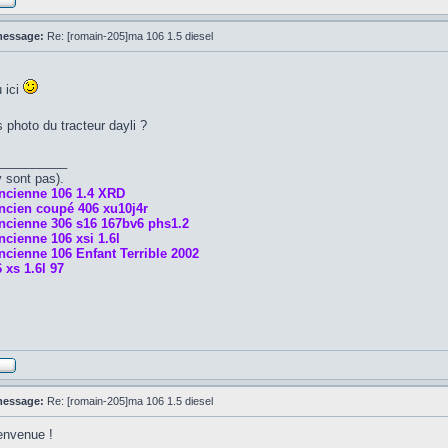
message:
Re: [romain-205]ma 106 1.5 diesel
 ici
 photo du tracteur dayli ?
__________
y sont pas).
ncienne 106 1.4 XRD
ncien coupé 406 xu10j4r
ncienne 306 s16 167bv6 phs1.2
cienne 106 xsi 1.6l
cienne 106 Enfant Terrible 2002
 xs 1.6l 97
message:
Re: [romain-205]ma 106 1.5 diesel
ienvenue !