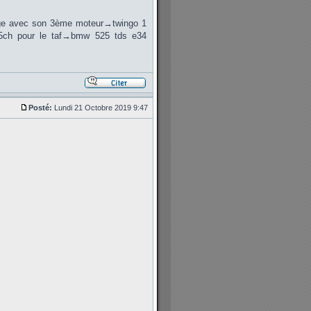
rage avec son 3ème moteur→twingo 1
75ch pour le taf→bmw 525 tds e34
Posté:
Lundi 21 Octobre 2019 9:47