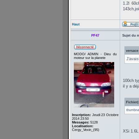
1.2l 60
143ch,jo
Haut
PF47
Sujet du 
versace 
MODO/ ADMIN - Dieu du
moteur sur la planete
J'avais
100ch ty
il y a d
Fichier(
thumbnai
Inscription:
Jeudi 23 Octobre
2014 23:50
Messages:
5128
Localisation:
Cergy_Vexin_(95)
XSi 1.6L 