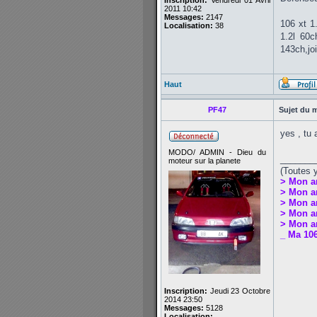
Inscription:
Vendredi 01 Avril
2011 10:42
Messages:
2147
106 xt 1
Localisation:
38
1.2l 60
143ch,jo
Haut
PF47
Sujet du 
yes , tu 
MODO/ ADMIN - Dieu du
_______
moteur sur la planete
(Toutes 
> Mon a
> Mon a
> Mon a
> Mon an
> Mon an
_ Ma 106
Inscription:
Jeudi 23 Octobre
2014 23:50
Messages:
5128
Localisation: