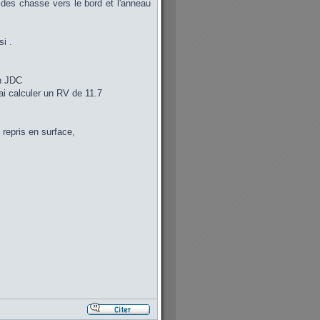
 des chasse vers le bord et l'anneau
i .
un JDC
ai calculer un RV de 11.7
repris en surface,