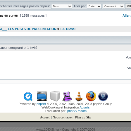
ficher les messages postés depuis:
Trier par
[ 1558 messages ]
Aller
ge
98
sur
98
___ LES POSTS DE PRESENTATION
»
106 Diesel
ateur enregistré et 1 invité
Vo
V
Powered by
phpBB
© 2000, 2002, 2005, 2007, 2008 phpBB Group
WebCooking et Intégration
Apsulis
Traduction par:
phpBB-fr.com
Accueil
|
Nous contacter
|
Plan du Site
www.106XSi.net - Copyright © 2007-2009