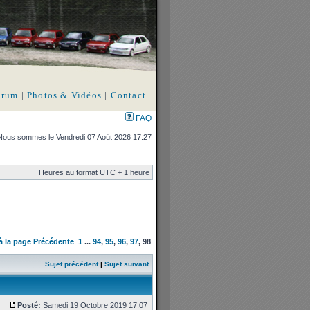
orum
|
Photos & Vidéos
|
Contact
FAQ
Nous sommes le Vendredi 07 Août 2026 17:27
Heures au format UTC + 1 heure
 à la page
Précédente
1
...
94
,
95
,
96
,
97
,
98
Sujet précédent
|
Sujet suivant
Posté:
Samedi 19 Octobre 2019 17:07