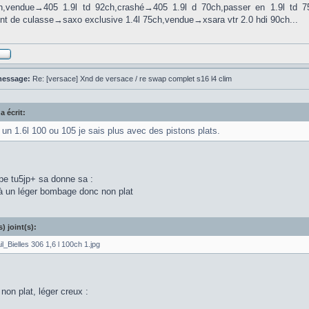
ch,vendue→405 1.9l td 92ch,crashé→405 1.9l d 70ch,passer en 1.9l td 
int de culasse→saxo exclusive 1.4l 75ch,vendue→xsara vtr 2.0 hdi 90ch...
message:
Re: [versace] Xnd de versace / re swap complet s16 l4 clim
a écrit:
 un 1.6l 100 ou 105 je sais plus avec des pistons plats.
pe tu5jp+ sa donne sa :
éjà un léger bombage donc non plat
s) joint(s):
l_Bielles 306 1,6 l 100ch 1.jpg
non plat, léger creux :