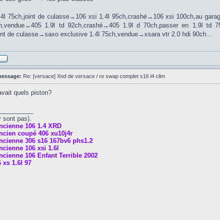
.4l 75ch,joint de culasse→106 xsi 1.4l 95ch,crashé→106 xsi 100ch,au ga
ch,vendue→405 1.9l td 92ch,crashé→405 1.9l d 70ch,passer en 1.9l td 
int de culasse→saxo exclusive 1.4l 75ch,vendue→xsara vtr 2.0 hdi 90ch...
message:
Re: [versace] Xnd de versace / re swap complet s16 l4 clim
avait quels piston?
__________
y sont pas).
ncienne 106 1.4 XRD
ncien coupé 406 xu10j4r
ncienne 306 s16 167bv6 phs1.2
cienne 106 xsi 1.6l
cienne 106 Enfant Terrible 2002
 xs 1.6l 97