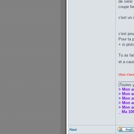
de venir
coupe fe
c'est un
c'est pou
Pour ta p
+ si pist
Tu as fa
et a cau
Vous n’ave
_______
(Toutes 
> Mon a
> Mon a
> Mon a
> Mon an
> Mon an
_ Ma 106
Haut