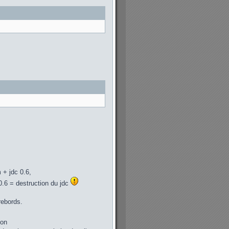
 + jdc 0.6,
0.6 = destruction du jdc
rebords.
ton