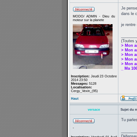
Je pense
dans le c
MODO/ ADMIN - Dieu du
moteur sur la planete
je rentre
_______
(Toutes 
> Mon a
> Mon a
> Mon a
> Mon an
> Mon an
_ Ma 106
Inscription:
Jeudi 23 Octobre
2014 23:50
Messages:
5128
Localisation:
Cergy_Vexin_(95)
Haut
versace
Sujet du 
Tu parles
-
_______
Défenseur