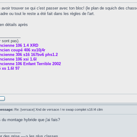
 avoir trouver se qui c'est passer avec ton bloc! (le plan de squich des chass
adre ou tout le reste a été fait dans les règles de l'art.
 en détails après
__________
y sont pas).
ncienne 106 1.4 XRD
ncien coupé 406 xu10j4r
ncienne 306 s16 167bv6 phs1.2
cienne 106 xsi 1.6l
cienne 106 Enfant Terrible 2002
 xs 1.6l 97
message:
Re: [versace] Xnd de versace / re swap complet s16 l4 clim
 du montage hybride que j'ai fais?
__________
 des grise ----> les plus classes