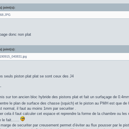
s) joint(s):
68.JPG
bage donc non plat
s) joint(s):
90915_040831.jpg
es seuls piston plat plat se sont ceux des J4
-
mis sur ton ancien bloc hybride des pistons plat et fait un surfaçage de 0.4mm
 entre le plan de surface des chasse (squich) et le piston au PMH est que de 
t normal, il faut au moins 1mm par securiter .
er cela il faut calculer cet espace et reprendre la forme de la chambre ou les 
le fait.......
 marge de securiter par creusement permet d’éviter au flux pousser par le pis