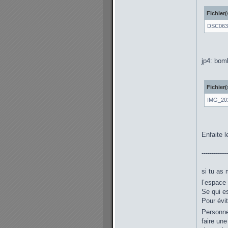
Fichier(
DSC063
jp4: bom
Fichier(
IMG_201
Enfaite l
-------------
si tu as 
l’espace
Se qui es
Pour évit
Personne 
faire une