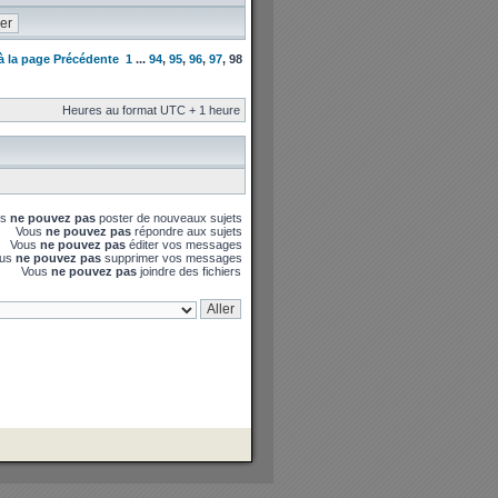
 à la page
Précédente
1
...
94
,
95
,
96
,
97
,
98
Heures au format UTC + 1 heure
us
ne pouvez pas
poster de nouveaux sujets
Vous
ne pouvez pas
répondre aux sujets
Vous
ne pouvez pas
éditer vos messages
ous
ne pouvez pas
supprimer vos messages
Vous
ne pouvez pas
joindre des fichiers