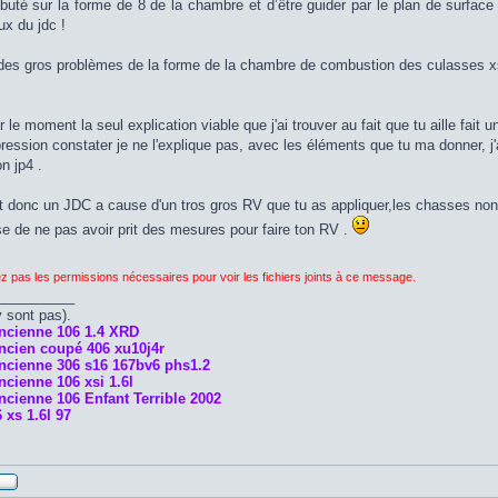
 buté sur la forme de 8 de la chambre et d’être guider par le plan de surface
ux du jdc !
 des gros problèmes de la forme de la chambre de combustion des culasses xs
r le moment la seul explication viable que j'ai trouver au fait que tu aille fait 
ression constater je ne l'explique pas, avec les éléments que tu ma donner, j'
on jp4 .
it donc un JDC a cause d'un tros gros RV que tu as appliquer,les chasses non 
se de ne pas avoir prit des mesures pour faire ton RV .
z pas les permissions nécessaires pour voir les fichiers joints à ce message.
__________
y sont pas).
ncienne 106 1.4 XRD
ncien coupé 406 xu10j4r
ncienne 306 s16 167bv6 phs1.2
cienne 106 xsi 1.6l
cienne 106 Enfant Terrible 2002
 xs 1.6l 97