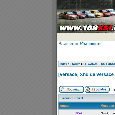
Connexion
M’enregistrer
Index du forum
»
LE GARAGE DU FORUM
[versace] Xnd de versace
Pa
Imprimer le sujet
Auteur
Message
PF47
Sujet du 