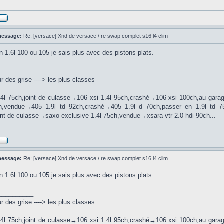
message:
Re: [versace] Xnd de versace / re swap complet s16 l4 clim
n 1.6l 100 ou 105 je sais plus avec des pistons plats.
__________
 des grise ----> les plus classes
.4l 75ch,joint de culasse→106 xsi 1.4l 95ch,crashé→106 xsi 100ch,au ga
ch,vendue→405 1.9l td 92ch,crashé→405 1.9l d 70ch,passer en 1.9l td 
int de culasse→saxo exclusive 1.4l 75ch,vendue→xsara vtr 2.0 hdi 90ch...
message:
Re: [versace] Xnd de versace / re swap complet s16 l4 clim
n 1.6l 100 ou 105 je sais plus avec des pistons plats.
__________
 des grise ----> les plus classes
.4l 75ch,joint de culasse→106 xsi 1.4l 95ch,crashé→106 xsi 100ch,au ga