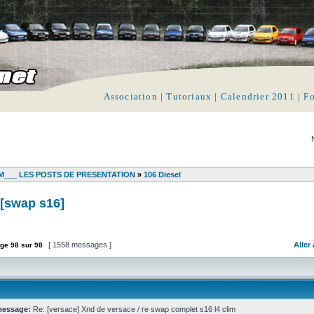
Association
|
Tutoriaux
|
Calendrier 2011
|
F
___ LES POSTS DE PRESENTATION
»
106 Diesel
 [swap s16]
[ 1558 messages ]
Aller
ge
98
sur
98
message:
Re: [versace] Xnd de versace / re swap complet s16 l4 clim