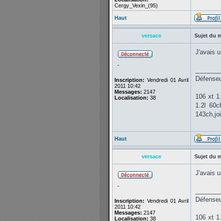
Cergy_Vexin_(95)
Haut
versace
Sujet du 
J'avais u
-
_______
Défenseur
Inscription:
Vendredi 01 Avril
2011 10:42
Messages:
2147
106 xt 1
Localisation:
38
1.2l 60
143ch,jo
Haut
versace
Sujet du 
J'avais u
-
_______
Défenseur
Inscription:
Vendredi 01 Avril
2011 10:42
Messages:
2147
106 xt 1
Localisation:
38