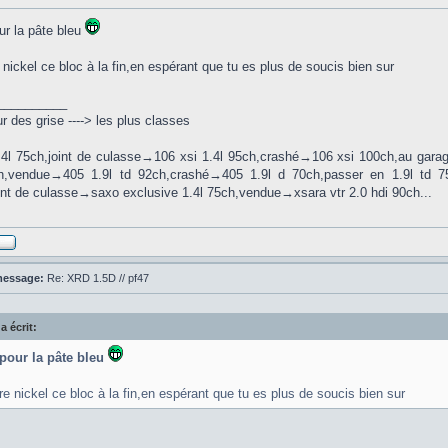
ur la pâte bleu
e nickel ce bloc à la fin,en espérant que tu es plus de soucis bien sur
__________
 des grise ----> les plus classes
.4l 75ch,joint de culasse→106 xsi 1.4l 95ch,crashé→106 xsi 100ch,au ga
ch,vendue→405 1.9l td 92ch,crashé→405 1.9l d 70ch,passer en 1.9l td 
int de culasse→saxo exclusive 1.4l 75ch,vendue→xsara vtr 2.0 hdi 90ch...
message:
Re: XRD 1.5D // pf47
a écrit:
 pour la pâte bleu
tre nickel ce bloc à la fin,en espérant que tu es plus de soucis bien sur