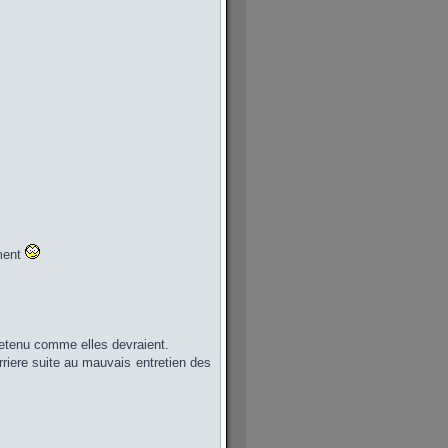
oment
tretenu comme elles devraient.
erriere suite au mauvais entretien des