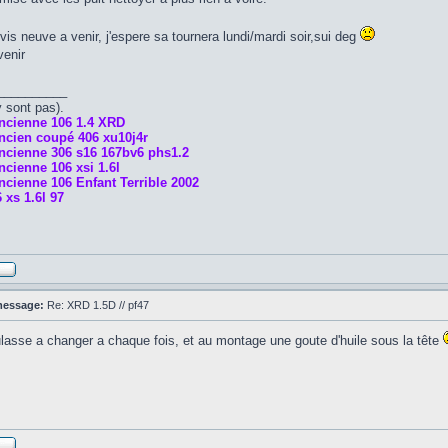
is neuve a venir, j'espere sa tournera lundi/mardi soir,sui deg
venir
__________
y sont pas).
ncienne 106 1.4 XRD
ncien coupé 406 xu10j4r
ncienne 306 s16 167bv6 phs1.2
cienne 106 xsi 1.6l
cienne 106 Enfant Terrible 2002
 xs 1.6l 97
message:
Re: XRD 1.5D // pf47
ulasse a changer a chaque fois, et au montage une goute d'huile sous la tête