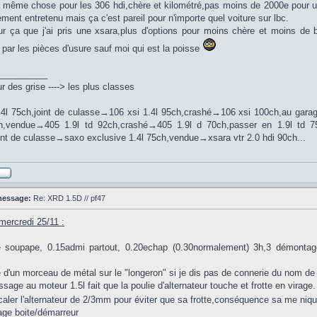
la même chose pour les 306 hdi,chère et kilométré,pas moins de 2000e pour 
ment entretenu mais ça c'est pareil pour n'importe quel voiture sur lbc.
ur ça que j'ai pris une xsara,plus d'options pour moins chère et moins de 
 par les pièces d'usure sauf moi qui est la poisse
__________
 des grise ----> les plus classes
.4l 75ch,joint de culasse→106 xsi 1.4l 95ch,crashé→106 xsi 100ch,au ga
ch,vendue→405 1.9l td 92ch,crashé→405 1.9l d 70ch,passer en 1.9l td 
int de culasse→saxo exclusive 1.4l 75ch,vendue→xsara vtr 2.0 hdi 90ch...
message:
Re: XRD 1.5D // pf47
mercredi 25/11 :
e soupape, 0.15admi partout, 0.20echap (0.30normalement) 3h,3 démontag
d'un morceau de métal sur le "longeron" si je dis pas de connerie du nom de l
ssage au moteur 1.5l fait que la poulie d'alternateur touche et frotte en virage.
écaler l'alternateur de 2/3mm pour éviter que sa frotte,conséquence sa me niq
age boite/démarreur