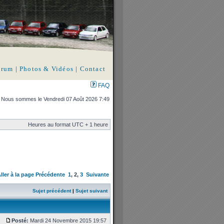
orum
|
Photos & Vidéos
|
Contact
FAQ
Nous sommes le Vendredi 07 Août 2026 7:49
Heures au format UTC + 1 heure
ller à la page
Précédente
1
,
2
,
3
Suivante
Sujet précédent
|
Sujet suivant
Posté:
Mardi 24 Novembre 2015 19:57