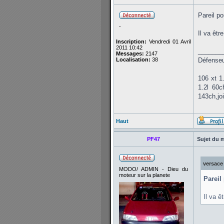
Pareil po
-
Il va êtr
Inscription:
Vendredi 01 Avril
2011 10:42
_______
Messages:
2147
Localisation:
38
Défenseur
106 xt 1
1.2l 60
143ch,jo
Haut
PF47
Sujet du 
versace 
MODO/ ADMIN - Dieu du
moteur sur la planete
Pareil
Il va ê