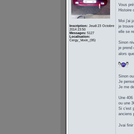
Vous préf
Histoire
Moi j'ai 
Inscription:
Jeudi 23 Octobre
je trouve
2014 23:50
elle se r
Messages:
5127
Localisation:
Cergy_Vexin_(95)
Sinon niv
je prend 
alors que
Sinon ou
Je pense
Je me de
Une 406 2
ou une 3
Si c'est 
anciens p
Jvai fini