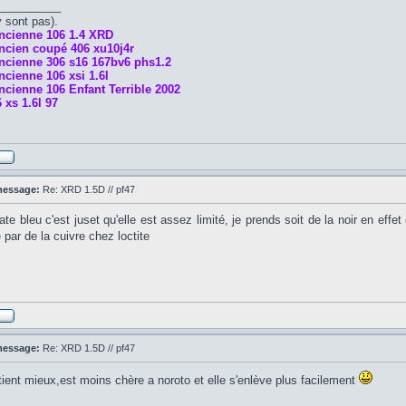
__________
y sont pas).
ncienne 106 1.4 XRD
ncien coupé 406 xu10j4r
ncienne 306 s16 167bv6 phs1.2
cienne 106 xsi 1.6l
cienne 106 Enfant Terrible 2002
 xs 1.6l 97
message:
Re: XRD 1.5D // pf47
ate bleu c'est juset qu'elle est assez limité, je prends soit de la noir en effe
par de la cuivre chez loctite
message:
Re: XRD 1.5D // pf47
tient mieux,est moins chère a noroto et elle s'enlève plus facilement