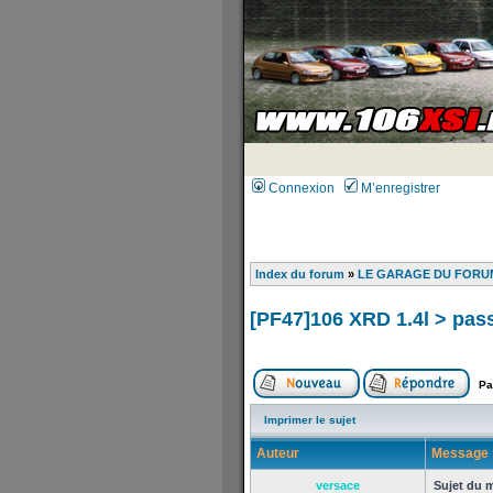
Connexion
M’enregistrer
Index du forum
»
LE GARAGE DU FORUM
[PF47]106 XRD 1.4l > pas
Pa
Imprimer le sujet
Auteur
Message
versace
Sujet du 