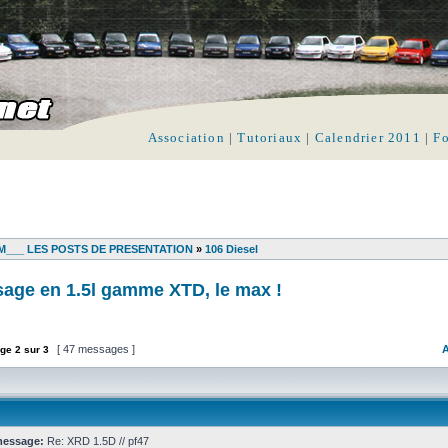
Association
|
Tutoriaux
|
Calendrier 2011
|
F
___ LES POSTS DE PRESENTATION
»
106 Diesel
sage en 1.5l gamme XTD, le max !
[ 47 messages ]
A
ge
2
sur
3
message:
Re: XRD 1.5D // pf47