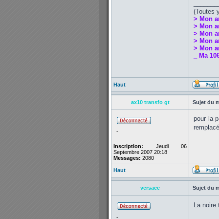
_______
(Toutes 
> Mon a
> Mon a
> Mon a
> Mon an
> Mon an
_ Ma 106
Haut
ax10 transfo gt
Sujet du 
pour la p
remplacé 
-
Inscription:
Jeudi 06
Septembre 2007 20:18
Messages:
2080
Haut
versace
Sujet du 
La noire 
-