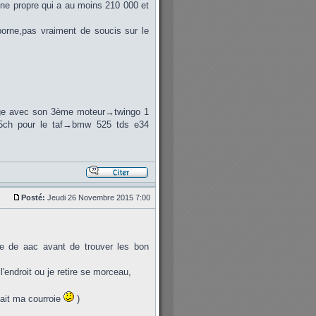
une propre qui a au moins 210 000 et
borne,pas vraiment de soucis sur le
rage avec son 3ème moteur→twingo 1
75ch pour le taf→bmw 525 tds e34
Posté:
Jeudi 26 Novembre 2015 7:00
e de aac avant de trouver les bon
'endroit ou je retire se morceau,
uait ma courroie
)