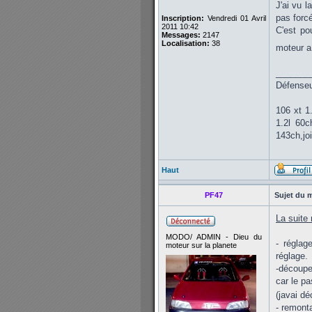
J'ai vu 
pas forcé
Inscription:
Vendredi 01 Avril
2011 10:42
C'est po
Messages:
2147
Localisation:
38
moteur a
_______
Défenseur
106 xt 1
1.2l 60
143ch,jo
Haut
PF47
Sujet du 
La suite 
MODO/ ADMIN - Dieu du
- réglag
moteur sur la planete
réglage.
-découpe 
car le pa
(javai d
- remont