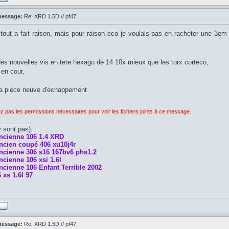
message:
Re: XRD 1.5D // pf47
 tout a fait raison, mais pour raison eco je voulais pas en racheter une 3em 
 des nouvelles vis en tete hexago de 14 10x mieux que les torx corteco,
en cour,
la piece neuve d'echappement
z pas les permissions nécessaires pour voir les fichiers joints à ce message.
__________
y sont pas).
ncienne 106 1.4 XRD
ncien coupé 406 xu10j4r
ncienne 306 s16 167bv6 phs1.2
cienne 106 xsi 1.6l
cienne 106 Enfant Terrible 2002
 xs 1.6l 97
message:
Re: XRD 1.5D // pf47