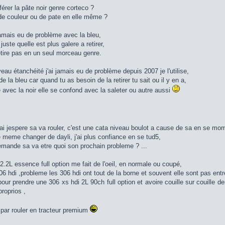
érer la pâte noir genre corteco ?
 de couleur ou de pate en elle même ?
jamais eu de problème avec la bleu,
 juste quelle est plus galere a retirer,
etire pas en un seul morceau genre.
eau étanchéité j'ai jamais eu de problème depuis 2007 je l'utilise,
de la bleu car quand tu as besoin de la retirer tu sait ou il y en a,
 avec la noir elle se confond avec la saleter ou autre aussi
ai jespere sa va rouler, c'est une cata niveau boulot a cause de sa en se m
 meme changer de dayli, j'ai plus confiance en se tud5,
mande sa va etre quoi son prochain probleme ? ...
.2L essence full option me fait de l'oeil, en normale ou coupé,
06 hdi ,probleme les 306 hdi ont tout de la borne et souvent elle sont pas en
pour prendre une 306 xs hdi 2L 90ch full option et avoire couille sur couille d
roprios ,
r par rouler en tracteur premium