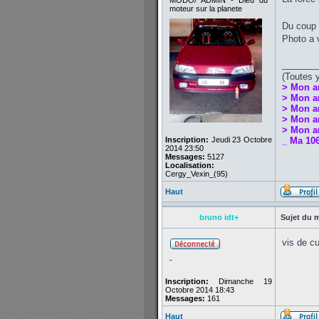
MODO/ ADMIN - Dieu du
moteur sur la planete
Du coup v
Photo a 
_______
(Toutes 
> Mon a
> Mon a
> Mon a
> Mon an
> Mon an
Inscription:
Jeudi 23 Octobre
_ Ma 106
2014 23:50
Messages:
5127
Localisation:
Cergy_Vexin_(95)
Haut
bruno idt+
Sujet du 
vis de c
-
Inscription:
Dimanche 19
Octobre 2014 18:43
Messages:
161
Haut