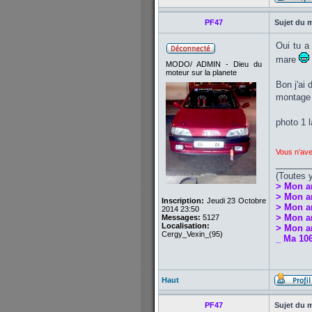
PF47
Sujet du 
Oui tu a
mare
MODO/ ADMIN - Dieu du
moteur sur la planete
Bon j'ai
montage 
photo 1 
Vous n’ave
_______
(Toutes 
> Mon a
> Mon a
Inscription:
Jeudi 23 Octobre
> Mon a
2014 23:50
> Mon an
Messages:
5127
Localisation:
> Mon an
Cergy_Vexin_(95)
_ Ma 106
Haut
PF47
Sujet du 