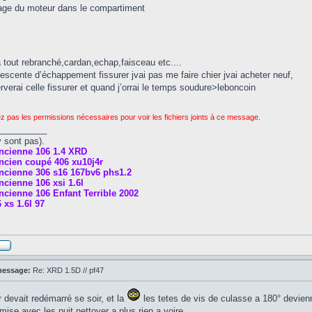
age du moteur dans le compartiment
a tout rebranché,cardan,echap,faisceau etc....
escente d’échappement fissurer jvai pas me faire chier jvai acheter neuf,
verai celle fissurer et quand j’orrai le temps soudure>leboncoin
z pas les permissions nécessaires pour voir les fichiers joints à ce message.
__________
y sont pas).
ncienne 106 1.4 XRD
ncien coupé 406 xu10j4r
ncienne 306 s16 167bv6 phs1.2
cienne 106 xsi 1.6l
cienne 106 Enfant Terrible 2002
 xs 1.6l 97
message:
Re: XRD 1.5D // pf47
 devait redémarré se soir, et la
les tetes de vis de culasse a 180° devienn
mise avec les puit nettoyer a plus rien a voire.