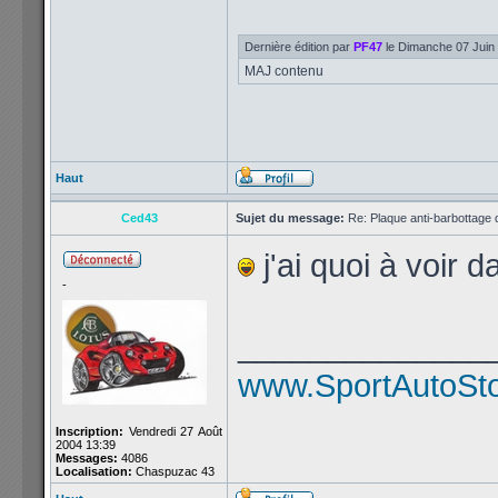
Dernière édition par
PF47
le Dimanche 07 Juin 2
MAJ contenu
Haut
Ced43
Sujet du message:
Re: Plaque anti-barbottage 
j'ai quoi à voir da
-
______________
www.SportAutoSt
Inscription:
Vendredi 27 Août
2004 13:39
Messages:
4086
Localisation:
Chaspuzac 43