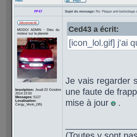
Haut
PF47
Sujet du message:
Re: Plaque anti-barbottage 
Ced43 a écrit:
MODO/ ADMIN - Dieu du
moteur sur la planete
[icon_lol.gif] j'ai 
Je vais regarder s
une faute de frap
Inscription:
Jeudi 23 Octobre
2014 23:50
Messages:
5127
mise à jour
.
Localisation:
Cergy_Vexin_(95)
______________
(Toutes y sont pas