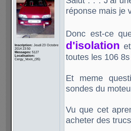
Salut . . . J'ai u
réponse mais je 
Donc est-ce que
d'isolation
et
Inscription:
Jeudi 23 Octobre
2014 23:50
Messages:
5127
toutes les 106 8
Localisation:
Cergy_Vexin_(95)
Et meme questi
sondes du moteu
Vu que cet apre
acheter des truc