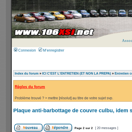
Asso
Connexion
M’enregistrer
Index du forum
»
ICI C'EST L'ENTRETIEN (ET NON LA PREPA)
»
Entretien c
Règles du forum
Problème trouvé ? > mettre [résolut] au titre de votre sujet svp.
Plaque anti-barbottage de couvre culbu, idem s
[ 20 messages ]
Page
2
sur
2