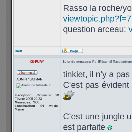
Rasso la roche/yo
viewtopic.php?f=
question arceau:
Haut
XS-FURY
Sujet du message:
Re: [Résumé] Rassembleme
tinkiet, il n'y a pa
ADMIN / BATMAN
C'est pas évident
Inscription:
Dimanche 20
Février 2005 22:23
Messages:
7668
Localisation:
94 Val-de-
Marne
C'est une jungle u
est parfaite