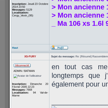
Inscription:
Jeudi 23 Octobre
> Mon ancienne 1
2014 23:50
Messages:
5129
Localisation:
> Mon ancienne 1
Cergy_Vexin_(95)
_ Ma 106 xs 1.6l 
Haut
XS-FURY
Sujet du message:
Re: [Résumé] Rassembleme
en tout cas m
ADMIN / BATMAN
longtemps que j
également pour un
Inscription:
Dimanche 20
Février 2005 22:23
Messages:
7668
Localisation:
94 Val-de-
Marne
______________