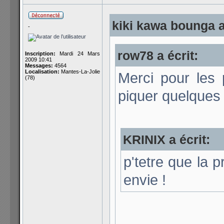
kiki kawa bounga a
-
row78 a écrit:
Inscription:
Mardi 24 Mars
2009 10:41
Messages:
4564
Localisation:
Mantes-La-Jolie
Merci pour les 
(78)
piquer quelque
KRINIX a écrit:
p'tetre que la 
envie !