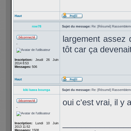
Haut
row78
Sujet du message:
Re: [Résumé] Rassembleme
largement assez d
-
tôt car ça devenait
Inscription:
Jeudi 26 Juin
2014 8:53
Messages:
506
Haut
kiki kawa bounga
Sujet du message:
Re: [Résumé] Rassembleme
oui c'est vrai, il 
-
______________
Inscription:
Lundi 10 Juin
2013 11:52
Messages:
1508