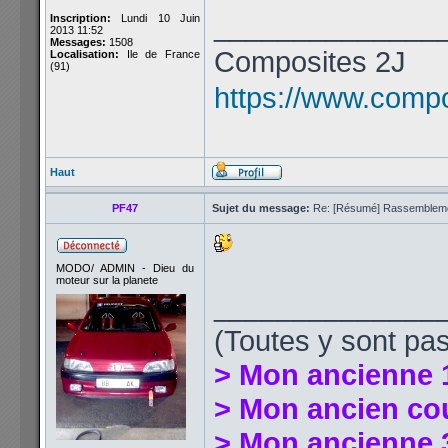
______________
Inscription:
Lundi 10 Juin
2013 11:52
Messages:
1508
Composites 2J
Localisation:
Ile de France
(91)
https://www.compos
Haut
PF47
Sujet du message:
Re: [Résumé] Rassembleme
MODO/ ADMIN - Dieu du
moteur sur la planete
______________
(Toutes y sont pas
> Mon ancienne 
> Mon ancien co
> Mon ancienne 