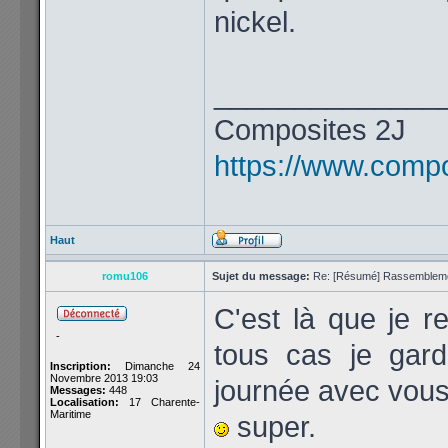
nickel.
______________
Composites 2J
https://www.compos
Haut
romu106
Sujet du message:
Re: [Résumé] Rassembleme
C'est là que je r
-
tous cas je gar
Inscription:
Dimanche 24
Novembre 2013 19:03
journée avec vous
Messages:
448
Localisation:
17 Charente-
Maritime
super.