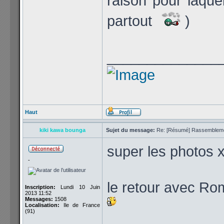
raison pour laquel
partout
)
______________
Haut
kiki kawa bounga
Sujet du message:
Re: [Résumé] Rassembleme
super les photos x
-
le retour avec Ro
Inscription:
Lundi 10 Juin
2013 11:52
Messages:
1508
Localisation:
Ile de France
(91)