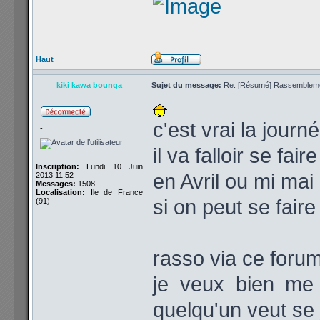
Haut
kiki kawa bounga
Sujet du message:
Re: [Résumé] Rassembleme
c'est vrai la journ
-
il va falloir se fai
Inscription:
Lundi 10 Juin
en Avril ou mi mai
2013 11:52
Messages:
1508
Localisation:
Ile de France
si on peut se fair
(91)
rasso via ce foru
je veux bien me p
quelqu'un veut se 