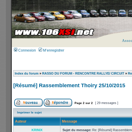
Asso
Connexion
M’enregistrer
Index du forum
»
RASSO DU FORUM - RENCONTRE RALLYE/ CIRCUIT
»
Re
[Résumé] Rassemblement Thoiry 25/10/2015
[ 29 messages ]
Page
2
sur
2
Imprimer le sujet
Auteur
Message
KRINIX
Sujet du message:
Re: [Résumé] Rassembleme