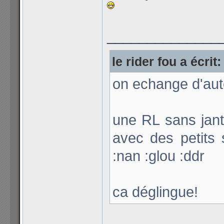
______________
le rider fou a écrit:
on echange d'aut
une RL sans jan
avec des petits 
:nan :glou :ddr
ca déglingue!