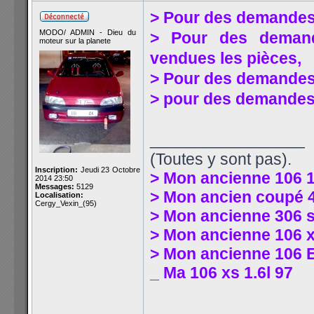
> Pour des demandes
MODO/ ADMIN - Dieu du
> Pour des demande
moteur sur la planete
vendues les pièces,
> Pour des demandes
> pour des demandes
_________________
(Toutes y sont pas).
Inscription:
Jeudi 23 Octobre
> Mon ancienne 106 
2014 23:50
Messages:
5129
> Mon ancien coupé 4
Localisation:
Cergy_Vexin_(95)
> Mon ancienne 306 
> Mon ancienne 106 xs
> Mon ancienne 106 E
_ Ma 106 xs 1.6l 97