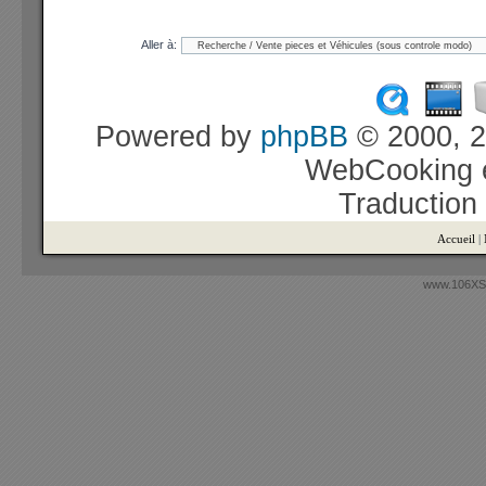
Aller à:
Powered by
phpBB
© 2000, 2
WebCooking e
Traduction
Accueil
|
www.106XSi.