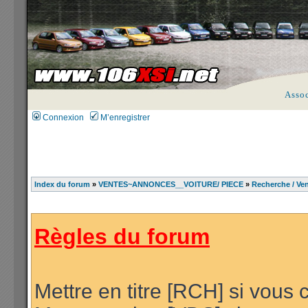
Asso
Connexion
M’enregistrer
Index du forum
»
VENTES~ANNONCES__VOITURE/ PIECE
»
Recherche / Ven
Règles du forum
Mettre en titre [RCH] si vous