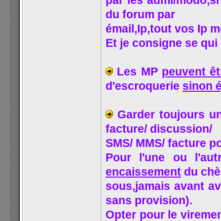
par les admi/modo,si
du forum par
émail,Ip,tout vos Ip 
Et je consigne se qui
Les MP
peuvent êt
d'escroquerie
sinon é
Garder toujours un
facture/ discussion/
SMS/ MMS/ facture pos
Pour l'une ou l'au
encaissement
du chè
sous,jamais avant av
sans provision).
Opter pour le vireme