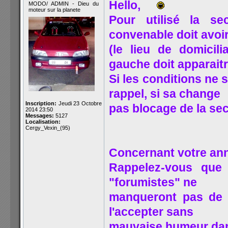
Hello,
MODO/ ADMIN - Dieu du
moteur sur la planete
Pour utilisé la se
convenable doit avoir 
(le lieu de domicil
gauche doit apparaitr
Si les conditions ne
rappel, si sa change
Inscription:
Jeudi 23 Octobre
pas blocage de la sec
2014 23:50
Messages:
5127
Localisation:
Cergy_Vexin_(95)
Concernant votre an
Rappelez-vous que 
"forumistes" ne
manqueront pas de 
l'accepter sans
mauvaise humeur dans