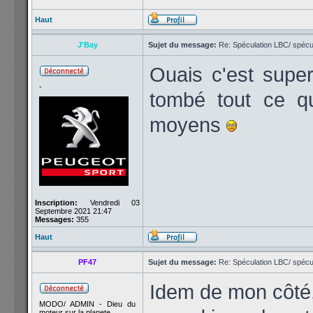
Haut
J'Bay
Sujet du message:
Re: Spéculation LBC/ spécul
Ouais c'est super
-
tombé tout ce qu
moyens
Inscription:
Vendredi 03
Septembre 2021 21:47
Messages:
355
Haut
PF47
Sujet du message:
Re: Spéculation LBC/ spécul
Idem de mon côté
MODO/ ADMIN - Dieu du
moteur sur la planete