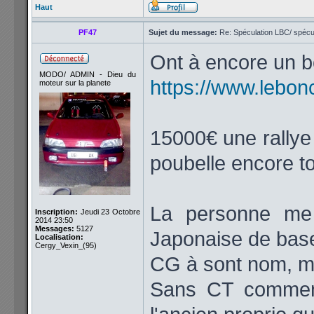
Haut
PF47
Sujet du message:
Re: Spéculation LBC/ spécul
Ont à encore un bo
MODO/ ADMIN - Dieu du
https://www.lebon
moteur sur la planete
15000€ une rally
poubelle encore t
La personne me 
Inscription:
Jeudi 23 Octobre
2014 23:50
Messages:
5127
Japonaise de base
Localisation:
Cergy_Vexin_(95)
CG à sont nom, ma
Sans CT comment