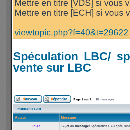
Mettre en titre [VDS] si vous
Mettre en titre [ECH] si vous
viewtopic.php?f=40&t=29622
Spéculation LBC/ sp
vente sur LBC
[ 16 messages ]
Page
1
sur
1
Imprimer le sujet
Auteur
Message
PF47
Sujet du message:
Spéculation LBC/ spéculatio