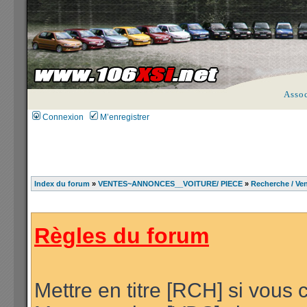
Asso
Connexion
M’enregistrer
Index du forum
»
VENTES~ANNONCES__VOITURE/ PIECE
»
Recherche / Ven
Règles du forum
Mettre en titre [RCH] si vous