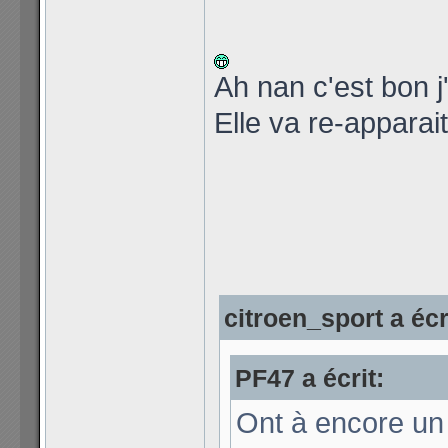
Ah nan c'est bon 
Elle va re-apparai
citroen_sport a écr
PF47 a écrit:
Ont à encore un 