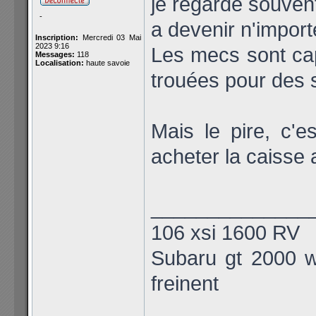
je regarde souven
-
a devenir n'importe
Inscription:
Mercredi 03 Mai
2023 9:16
Les mecs sont ca
Messages:
118
Localisation:
haute savoie
trouées pour des
Mais le pire, c'e
acheter la caisse a 
______________
106 xsi 1600 RV
Subaru gt 2000 wa
freinent