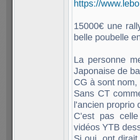
https://www.leb
15000€ une ral
belle poubelle e
La personne me
Japonaise de ba
CG à sont nom, 
Sans CT commen
l'ancien proprio
C'est pas cell
vidéos YTB des
Si oui, ont dira