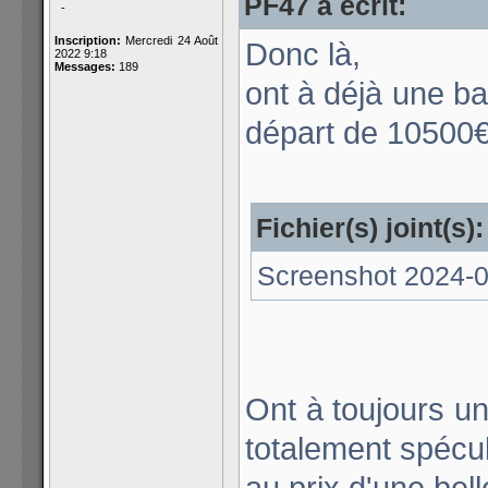
PF47 a écrit:
-
Inscription:
Mercredi 24 Août
Donc là,
2022 9:18
Messages:
189
ont à déjà une ba
départ de 10500
Fichier(s) joint(s):
Screenshot 2024-0
Ont à toujours u
totalement spécu
au prix d'une be