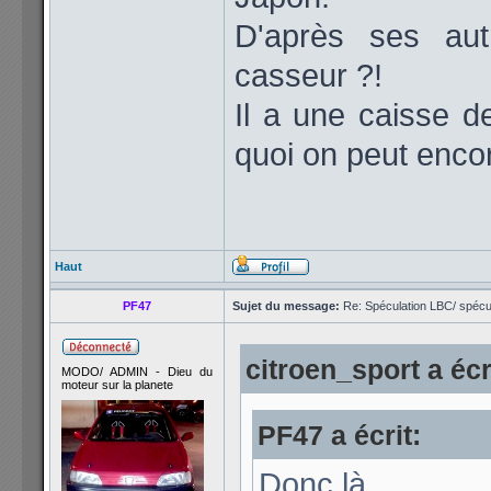
D'après ses au
casseur ?!
Il a une caisse 
quoi on peut enco
Haut
PF47
Sujet du message:
Re: Spéculation LBC/ spécul
citroen_sport a écr
MODO/ ADMIN - Dieu du
moteur sur la planete
PF47 a écrit:
Donc là,