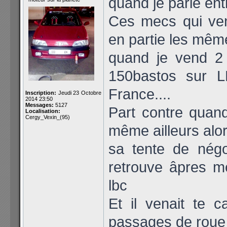
quand je parle ent
Ces mecs qui ven
en partie les même
quand je vend 2
150bastos sur L
France....
Inscription:
Jeudi 23 Octobre
2014 23:50
Messages:
5127
Part contre quand
Localisation:
Cergy_Vexin_(95)
même ailleurs alor
sa tente de négo
retrouve âpres m
lbc
Et il venait te 
passages de roue t