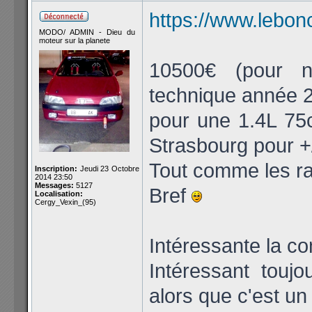
https://www.lebonc
MODO/ ADMIN - Dieu du
moteur sur la planete
10500€ (pour n
technique année 
pour une 1.4L 75c
Strasbourg pour +/
Tout comme les ra
Inscription:
Jeudi 23 Octobre
2014 23:50
Messages:
5127
Bref
Localisation:
Cergy_Vexin_(95)
Intéressante la c
Intéressant toujou
alors que c'est u