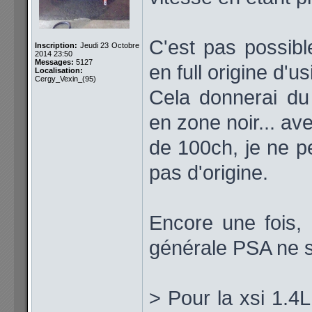
C'est pas possibl
Inscription:
Jeudi 23 Octobre
2014 23:50
Messages:
5127
en full origine d'u
Localisation:
Cergy_Vexin_(95)
Cela donnerai d
en zone noir... av
de 100ch, je ne p
pas d'origine.
Encore une fois, 
générale PSA ne s
> Pour la xsi 1.4L