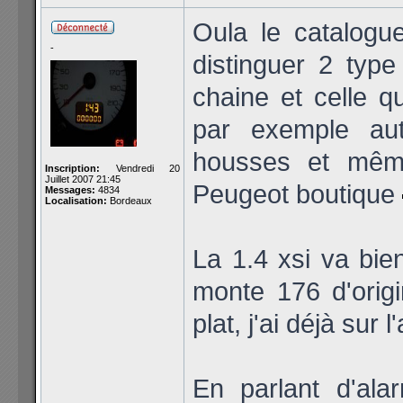
Oula le catalogue
-
distinguer 2 type
chaine et celle q
par exemple auto
housses et même 
Inscription:
Vendredi 20
Juillet 2007 21:45
Peugeot boutique
Messages:
4834
Localisation:
Bordeaux
La 1.4 xsi va bie
monte 176 d'origi
plat, j'ai déjà sur
En parlant d'al