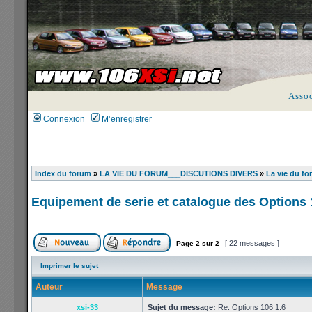
Asso
Connexion
M’enregistrer
Index du forum
»
LA VIE DU FORUM___DISCUTIONS DIVERS
»
La vie du fo
Equipement de serie et catalogue des Options 
[ 22 messages ]
Page
2
sur
2
Imprimer le sujet
Auteur
Message
xsi-33
Sujet du message:
Re: Options 106 1.6