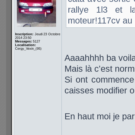
rallye 1l3 et
moteur!117cv au
Inscription:
Jeudi 23 Octobre
2014 23:50
Messages:
5127
Localisation:
Cergy_Vexin_(95)
Aaaahhhh ba voila
Mais là c'est norma
Si ont commence 
caisses modifier on
En haut moi je par