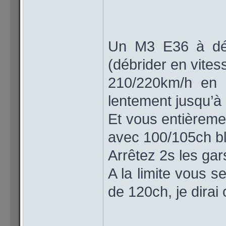
Un M3 E36 à déj
(débrider en vites
210/220km/h en 
lentement jusqu’à
Et vous entièreme
avec 100/105ch bl
Arrêtez 2s les gars
A la limite vous s
de 120ch, je dirai 