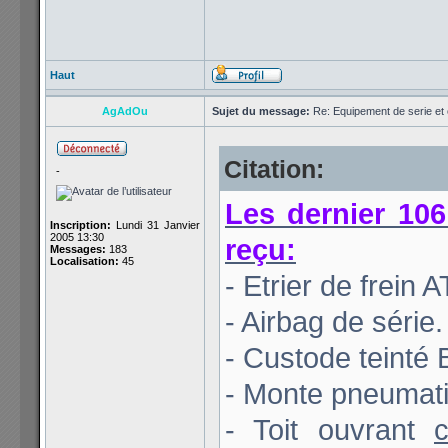
Haut
AgAdOu
Sujet du message:
Re: Equipement de serie et 
Citation:
-
Les dernier 106
Inscription:
Lundi 31 Janvier
2005 13:30
reçu:
Messages:
183
Localisation:
45
- Etrier de frein
- Airbag de série.
- Custode teinté 
- Monte pneumati
- Toit ouvrant
c