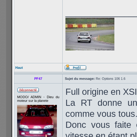
______________
Haut
PF47
Sujet du message:
Re: Options 106 1.6
Full origine en X
MODO/ ADMIN - Dieu du
La RT donne une 
moteur sur la planete
comme vous tous
Donc vous faite 
vitesse en étant pl