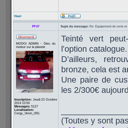
Haut
PF47
Sujet du message:
Re: Equipement de serie et 
Teinté vert peut
MODO/ ADMIN - Dieu du
l'option catalogue.
moteur sur la planete
D’ailleurs, retro
bronze, cela est ar
Une paire de cust
les 2/300€ aujourd
Inscription:
Jeudi 23 Octobre
2014 23:50
Messages:
5127
______________
Localisation:
Cergy_Vexin_(95)
(Toutes y sont pas