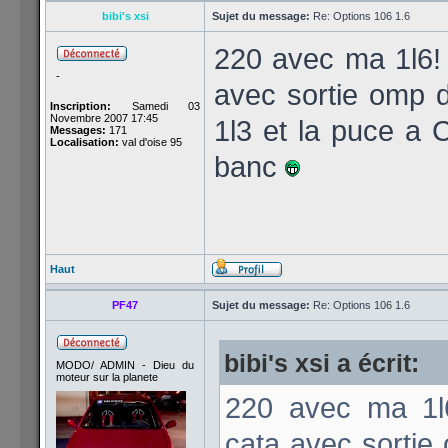
bibi's xsi
Sujet du message:
Re: Options 106 1.6
220 avec ma 1l6! c
-
avec sortie omp d
Inscription:
Samedi 03
Novembre 2007 17:45
1l3 et la puce a 
Messages:
171
Localisation:
val d'oise 95
banc
Haut
PF47
Sujet du message:
Re: Options 106 1.6
bibi's xsi a écrit:
MODO/ ADMIN - Dieu du
moteur sur la planete
220 avec ma 1l6!
cata avec sortie