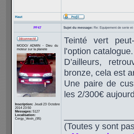
Haut
PF47
Sujet du message:
Re: Equipement de serie et 
Teinté vert peut
MODO/ ADMIN - Dieu du
l'option catalogue.
moteur sur la planete
D’ailleurs, retro
bronze, cela est ar
Une paire de cust
les 2/300€ aujourd
Inscription:
Jeudi 23 Octobre
2014 23:50
Messages:
5127
______________
Localisation:
Cergy_Vexin_(95)
(Toutes y sont pas