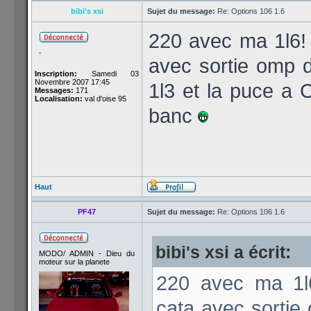
bibi's xsi
Sujet du message:
Re: Options 106 1.6
220 avec ma 1l6! c
-
avec sortie omp d
Inscription:
Samedi 03
Novembre 2007 17:45
1l3 et la puce a 
Messages:
171
Localisation:
val d'oise 95
banc
Haut
PF47
Sujet du message:
Re: Options 106 1.6
bibi's xsi a écrit:
MODO/ ADMIN - Dieu du
moteur sur la planete
220 avec ma 1l6!
cata avec sortie