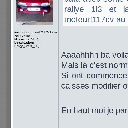
rallye 1l3 et
moteur!117cv au
Inscription:
Jeudi 23 Octobre
2014 23:50
Messages:
5127
Localisation:
Cergy_Vexin_(95)
Aaaahhhh ba voila
Mais là c'est norma
Si ont commence 
caisses modifier on
En haut moi je par