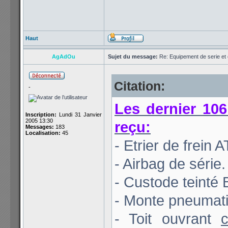
Haut
AgAdOu
Sujet du message:
Re: Equipement de serie et 
Citation:
-
Les dernier 106
Inscription:
Lundi 31 Janvier
2005 13:30
reçu:
Messages:
183
Localisation:
45
- Etrier de frein
- Airbag de série.
- Custode teinté 
- Monte pneumati
- Toit ouvrant
c