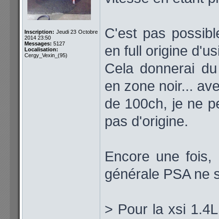
C'est pas possibl
Inscription:
Jeudi 23 Octobre
2014 23:50
Messages:
5127
en full origine d'u
Localisation:
Cergy_Vexin_(95)
Cela donnerai d
en zone noir... av
de 100ch, je ne p
pas d'origine.
Encore une fois, 
générale PSA ne s
> Pour la xsi 1.4L