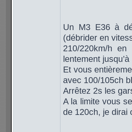
Un M3 E36 à déj
(débrider en vites
210/220km/h en 
lentement jusqu’à
Et vous entièreme
avec 100/105ch bl
Arrêtez 2s les gars
A la limite vous s
de 120ch, je dirai 