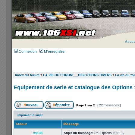
Asso
Connexion
M’enregistrer
Index du forum
»
LA VIE DU FORUM___DISCUTIONS DIVERS
»
La vie du fo
Equipement de serie et catalogue des Options 
[ 22 messages ]
Page
2
sur
2
Imprimer le sujet
Auteur
Message
xsi-33
Sujet du message:
Re: Options 106 1.6