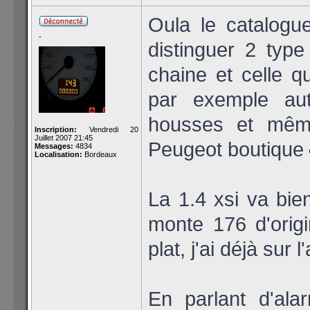
Oula le catalogue
-
distinguer 2 type
chaine et celle q
par exemple auto
housses et même 
Inscription:
Vendredi 20
Juillet 2007 21:45
Peugeot boutique
Messages:
4834
Localisation:
Bordeaux
La 1.4 xsi va bie
monte 176 d'origi
plat, j'ai déjà sur
En parlant d'al