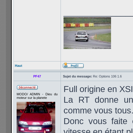
______________
Haut
PF47
Sujet du message:
Re: Options 106 1.6
Full origine en X
MODO/ ADMIN - Dieu du
La RT donne une 
moteur sur la planete
comme vous tous
Donc vous faite 
vitesse en étant pl