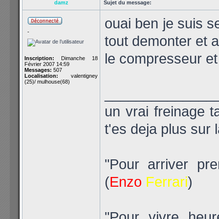
damz
Sujet du message:
ouai ben je suis s
-
tout demonter et a
le compresseur et t
Inscription:
Dimanche 18
Février 2007 14:59
Messages:
507
Localisation:
valentigney
(25)/ mulhouse(68)
______________
un vrai freinage t
t'es deja plus sur 
"Pour arriver pre
(
Enzo
Ferrari
)
"Pour vivre heu