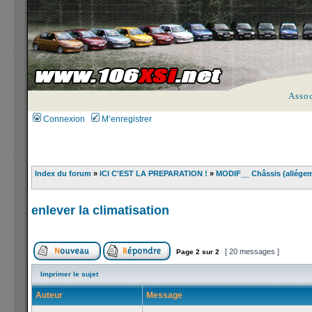
Asso
Connexion
M’enregistrer
Index du forum
»
ICI C'EST LA PREPARATION !
»
MODIF__ Châssis (allégemen
enlever la climatisation
[ 20 messages ]
Page
2
sur
2
Imprimer le sujet
Auteur
Message