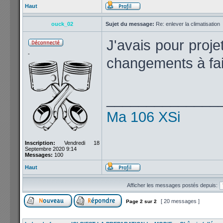
Haut
ouck_02
Sujet du message:
Re: enlever la climatisation
J'avais pour projet
-
changements à fair
______________
Ma 106 XSi
Inscription:
Vendredi 18
Septembre 2020 9:14
Messages:
100
Haut
Afficher les messages postés depuis:
[ 20 messages ]
Page
2
sur
2