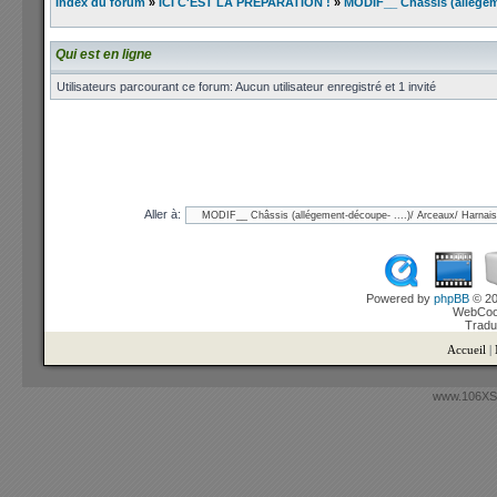
Index du forum
»
ICI C'EST LA PREPARATION !
»
MODIF__ Châssis (allégemen
Qui est en ligne
Utilisateurs parcourant ce forum: Aucun utilisateur enregistré et 1 invité
Aller à:
Powered by
phpBB
© 20
WebCook
Tradu
Accueil
|
www.106XSi.