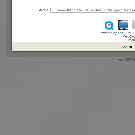
Aller à:
Powered by
phpBB
© 20
WebCook
Tradu
Accueil
|
www.106XSi.