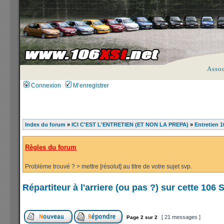
Asso
Connexion
M’enregistrer
Index du forum
»
ICI C'EST L'ENTRETIEN (ET NON LA PREPA)
»
Entretien 1
Règles du forum
Problème trouvé ? > mettre [résolut] au titre de votre sujet svp.
Répartiteur à l'arriere (ou pas ?) sur cette 106 
[ 21 messages ]
Page
2
sur
2