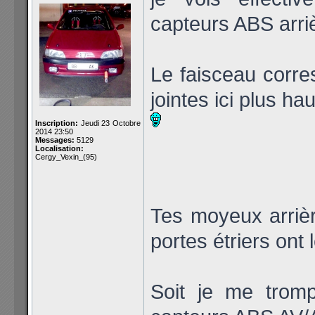
capteurs ABS arri
Le faisceau corre
jointes ici plus hau
Inscription:
Jeudi 23 Octobre
2014 23:50
Messages:
5129
Localisation:
Cergy_Vexin_(95)
Tes moyeux arrièr
portes étriers ont
Soit je me trom