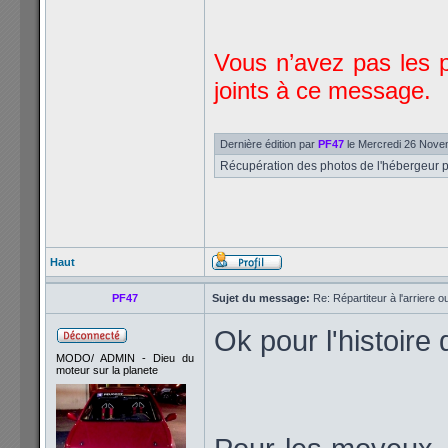
Vous n’avez pas les p
joints à ce message.
Dernière édition par
PF47
le Mercredi 26 Novem
Récupération des photos de l'hébergeur po
Haut
PF47
Sujet du message:
Re: Répartiteur à l'arriere 
Ok pour l'histoire 
MODO/ ADMIN - Dieu du
moteur sur la planete