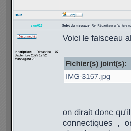
Haut
sam025
Sujet du message:
Re: Répartiteur à l'arriere 
Voici le faisceau 
-
Inscription:
Dimanche 07
Septembre 2025 12:52
Messages:
20
Fichier(s) joint(s):
IMG-3157.jpg
on dirait donc qu'i
connectiques , o