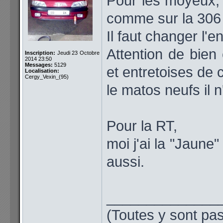
Pour les moyeux,
comme sur la 306
Il faut changer l'
Attention de bien
Inscription:
Jeudi 23 Octobre
2014 23:50
Messages:
5129
et entretoises de
Localisation:
Cergy_Vexin_(95)
le matos neufs il n
Pour la RT,
moi j'ai la "Jaune"
aussi.
______________
(Toutes y sont pas