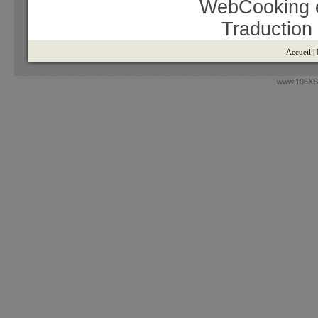
WebCooking e
Traduction
Accueil
|
www.106XSi.